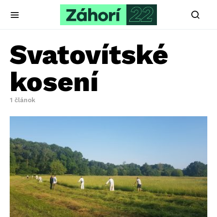
Svatovítské
kosení
1 článok