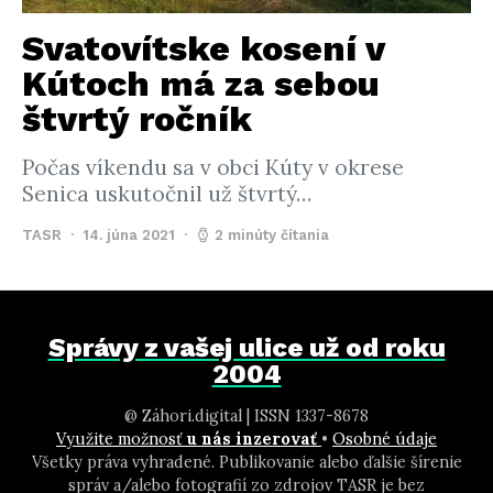
Svatovítske kosení v
Kútoch má za sebou
štvrtý ročník
Počas víkendu sa v obci Kúty v okrese
Senica uskutočnil už štvrtý…
TASR
14. júna 2021
2 minúty čítania
Správy z vašej ulice už od roku
2004
@ Záhori.digital | ISSN 1337-8678
Využite možnosť
u nás inzerovať
•
Osobné údaje
Všetky práva vyhradené. Publikovanie alebo ďalšie šírenie
správ a/alebo fotografií zo zdrojov TASR je bez