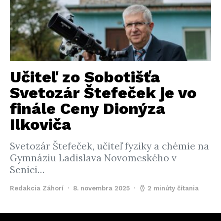
Učiteľ zo Sobotišťa
Svetozár Štefeček je vo
finále Ceny Dionýza
Ilkoviča
Svetozár Štefeček, učiteľ fyziky a chémie na
Gymnáziu Ladislava Novomeského v
Senici…
Redakcia Záhorí
8. novembra 2025
2 minúty čítania