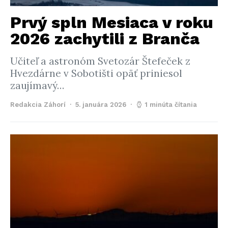
Prvý spln Mesiaca v roku
2026 zachytili z Branča
Učiteľ a astronóm Svetozár Štefeček z
Hvezdárne v Sobotišti opäť priniesol
zaujímavý…
Redakcia Záhorí
5. januára 2026
1 minúta čítania