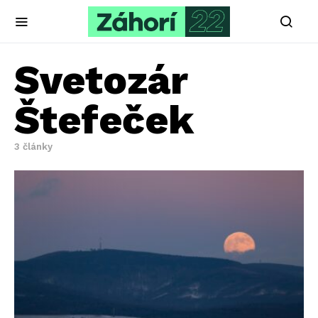
Svetozár
Štefeček
3 články