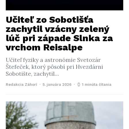
Učiteľ zo Sobotišťa
zachytil vzácny zelený
lúč pri západe Slnka za
vrchom Reisalpe
Učiteľ fyziky a astronómie Svetozár
Štefeček, ktorý pôsobí pri Hvezdárni
Sobotište, zachytil…
Redakcia Záhorí
5. januára 2026
1 minúta čítania