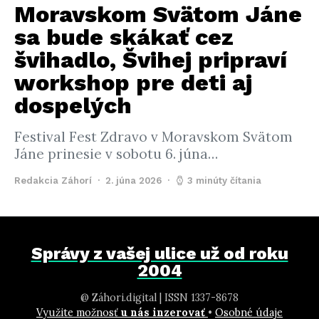
Moravskom Svätom Jáne
sa bude skákať cez
švihadlo, Švihej pripraví
workshop pre deti aj
dospelých
Festival Fest Zdravo v Moravskom Svätom
Jáne prinesie v sobotu 6. júna…
Redakcia Záhorí
2. júna 2026
3 minúty čítania
Správy z vašej ulice už od roku
2004
@ Záhori.digital | ISSN 1337-8678
Využite možnosť
u nás inzerovať
•
Osobné údaje