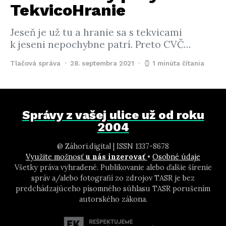
TekvicoHranie
Jeseň je už tu a hranie sa s tekvicami
k jeseni nepochybne patrí. Preto CVČ…
Tlačová správa
28. septembra 2021
1 minúta čítania
Správy z vašej ulice už od roku
2004
@ Záhori.digital | ISSN 1337-8678
Využite možnosť
u nás inzerovať
•
Osobné údaje
Všetky práva vyhradené. Publikovanie alebo ďalšie šírenie
správ a/alebo fotografií zo zdrojov TASR je bez
predchádzajúceho písomného súhlasu TASR porušením
autorského zákona.