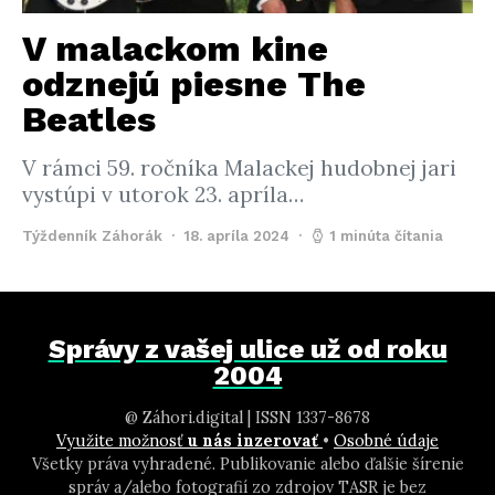
V malackom kine
odznejú piesne The
Beatles
V rámci 59. ročníka Malackej hudobnej jari
vystúpi v utorok 23. apríla…
Týždenník Záhorák
18. apríla 2024
1 minúta čítania
Správy z vašej ulice už od roku
2004
@ Záhori.digital | ISSN 1337-8678
Využite možnosť
u nás inzerovať
•
Osobné údaje
Všetky práva vyhradené. Publikovanie alebo ďalšie šírenie
správ a/alebo fotografií zo zdrojov TASR je bez