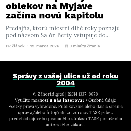
oblekov na Myjave
začína novú kapitolu
Predajňa, ktorú miestni dlhé roky poznajú
pod názvom Salón Betty, vstupuje do…
PR článok
19. marca 2026
3 minúty čítania
Správy z vašej ulice už od roku
2004
@ Záhori.digital | ISSN 1337-8678
Využite možnosť
u nás inzerovať
•
Osobné údaje
Všetky práva vyhradené. Publikovanie alebo ďalšie šírenie
správ a/alebo fotografií zo zdrojov TASR je bez
predchádzajúceho písomného súhlasu TASR porušením
autorského zákona.