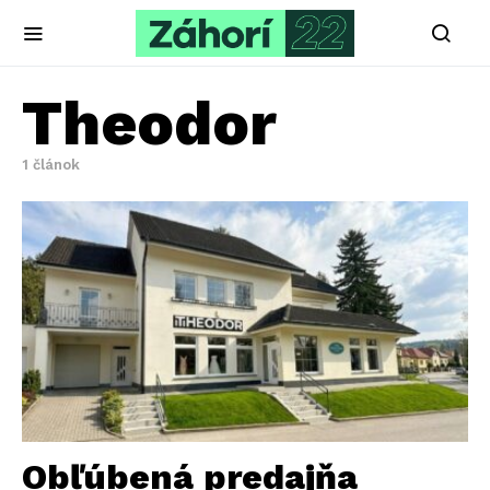
Theodor
1 článok
Obľúbená predajňa