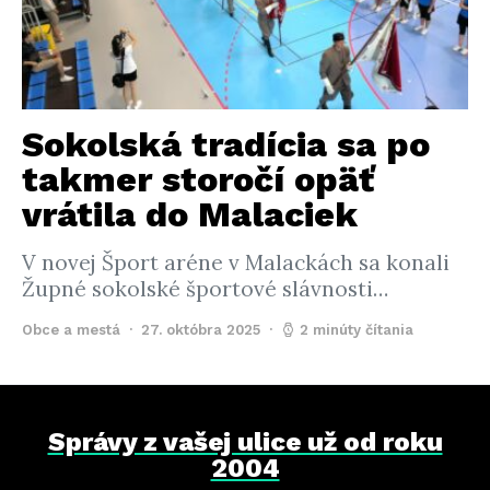
Sokolská tradícia sa po
takmer storočí opäť
vrátila do Malaciek
V novej Šport aréne v Malackách sa konali
Župné sokolské športové slávnosti…
Obce a mestá
27. októbra 2025
2 minúty čítania
Správy z vašej ulice už od roku
2004