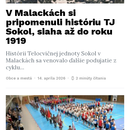
V Malackách si
pripomenuli históriu TJ
Sokol, siaha až do roku
1919
Histórii Telocvičnej jednoty Sokol v
Malackách sa venovalo ďalšie podujatie z
cyklu…
Obce a mestá
14. apríla 2026
2 minúty čítania