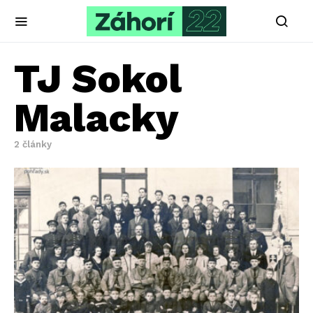
TJ Sokol
Malacky
2 články