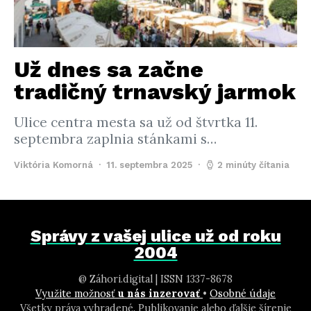
Už dnes sa začne
tradičný trnavský jarmok
Ulice centra mesta sa už od štvrtka 11.
septembra zaplnia stánkami s…
Viktória Komorná
11. septembra 2025
2 minúty čítania
Správy z vašej ulice už od roku
2004
@ Záhori.digital | ISSN 1337-8678
Využite možnosť
u nás inzerovať
•
Osobné údaje
Všetky práva vyhradené. Publikovanie alebo ďalšie šírenie