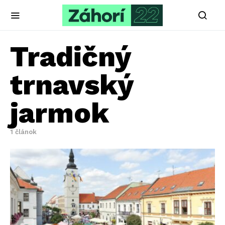
Tradičný
trnavský
jarmok
1 článok