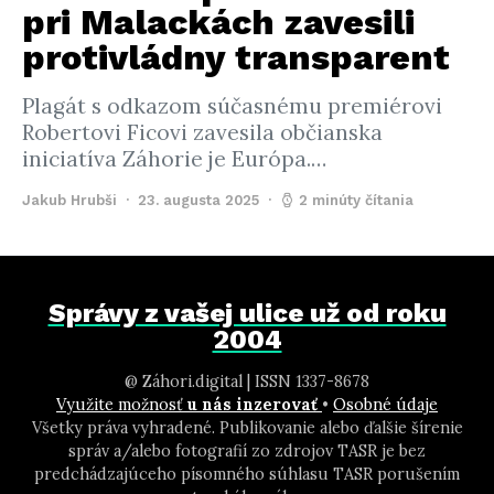
pri Malackách zavesili
protivládny transparent
Plagát s odkazom súčasnému premiérovi
Robertovi Ficovi zavesila občianska
iniciatíva Záhorie je Európa.…
Jakub Hrubši
23. augusta 2025
2 minúty čítania
Správy z vašej ulice už od roku
2004
@ Záhori.digital | ISSN 1337-8678
Využite možnosť
u nás inzerovať
•
Osobné údaje
Všetky práva vyhradené. Publikovanie alebo ďalšie šírenie
správ a/alebo fotografií zo zdrojov TASR je bez
predchádzajúceho písomného súhlasu TASR porušením