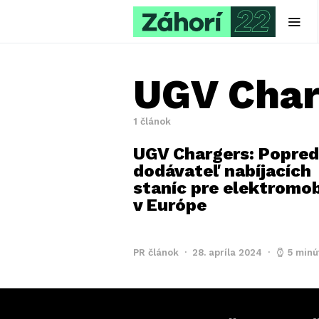
UGV Char
1 článok
UGV Chargers: Popre
dodávateľ nabíjacích
staníc pre elektromob
v Európe
PR článok
28. apríla 2024
5 minú