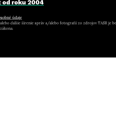
už od roku 2004
sobné údaje
 alebo ďalšie šírenie správ a/alebo fotografií zo zdrojov TASR j
zákona.