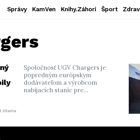
Správy
KamVen
Knihy.Záhorí
Šport
Zdrav
gers
dný
Spoločnosť UGV Chargers je
popredným európskym
ily
dodávateľom a výrobcom
nabíjacích staníc pre…
t čítania