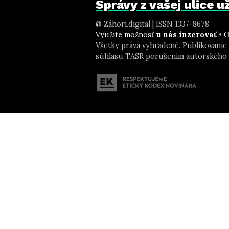
Správy z vašej ulice 
@ Záhori.digital | ISSN 1337-8678
Využite možnosť
u nás inzerovať
•
O
Všetky práva vyhradené. Publikovanie
súhlasu TASR porušením autorského 