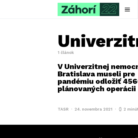
Univerzi
1 článok
V Univerzitnej nemocn
Bratislava museli pre
pandémiu odložiť 45
plánovaných operácii
TASR
24. novembra 2021
2 minút