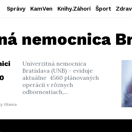
Správy
KamVen
Knihy.Záhorí
Šport
Zdrav
tná nemocnica Br
ici
Univerzitná nemocnica
Bratislava (UNB) – eviduje
60
aktuálne 4560 plánovaných
operácií v rôznych
odbornostiach,…
y čítania