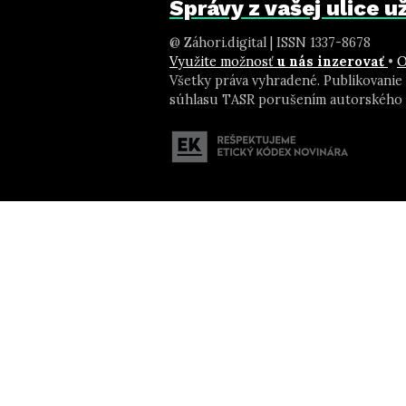
Správy z vašej ulice 
@ Záhori.digital | ISSN 1337-8678
Využite možnosť
u nás inzerovať
•
O
Všetky práva vyhradené. Publikovanie
súhlasu TASR porušením autorského 