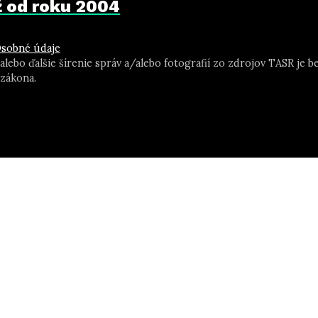
už od roku 2004
sobné údaje
 alebo ďalšie šírenie správ a/alebo fotografií zo zdrojov TASR j
zákona.