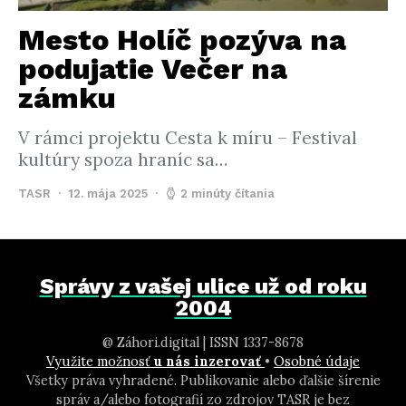
Mesto Holíč pozýva na
podujatie Večer na
zámku
V rámci projektu Cesta k míru – Festival
kultúry spoza hraníc sa…
TASR
12. mája 2025
2 minúty čítania
Správy z vašej ulice už od roku
2004
@ Záhori.digital | ISSN 1337-8678
Využite možnosť
u nás inzerovať
•
Osobné údaje
Všetky práva vyhradené. Publikovanie alebo ďalšie šírenie
správ a/alebo fotografií zo zdrojov TASR je bez