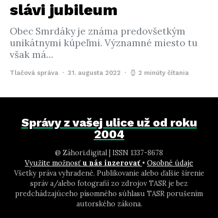
slávi jubileum
Obec Smrdáky je známa predovšetkým
unikátnymi kúpeľmi. Významné miesto tu
však má…
Tlačová správa
31. augusta 2022
2 minúty čítania
Správy z vašej ulice už od roku
2004
@ Záhori.digital | ISSN 1337-8678
Využite možnosť
u nás inzerovať
•
Osobné údaje
Všetky práva vyhradené. Publikovanie alebo ďalšie šírenie
správ a/alebo fotografií zo zdrojov TASR je bez
predchádzajúceho písomného súhlasu TASR porušením
autorského zákona.