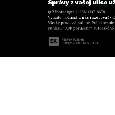
Správy z vašej ulice 
@ Záhori.digital | ISSN 1337-8678
Využite možnosť
u nás inzerovať
•
O
Všetky práva vyhradené. Publikovanie
súhlasu TASR porušením autorského 