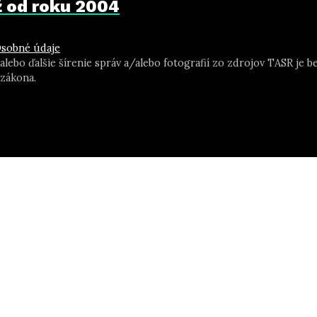
už od roku 2004
sobné údaje
 alebo ďalšie šírenie správ a/alebo fotografií zo zdrojov TASR j
zákona.