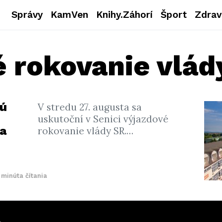
Správy
KamVen
Knihy.Záhorí
Šport
Zdrav
é rokovanie vlád
jú
V stredu 27. augusta sa
uskutoční v Senici výjazdové
a
rokovanie vlády SR.…
 minúta čítania