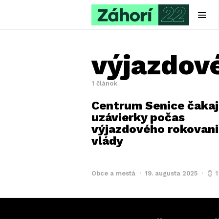
výjazdov
1 článok
Centrum Senice čaka
uzávierky počas
výjazdového rokovani
vlády
Obce a mestá
19. augusta 2025
1