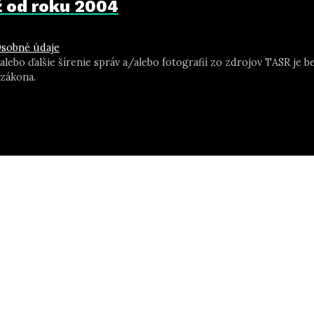
už od roku 2004
sobné údaje
 alebo ďalšie šírenie správ a/alebo fotografií zo zdrojov TASR j
zákona.