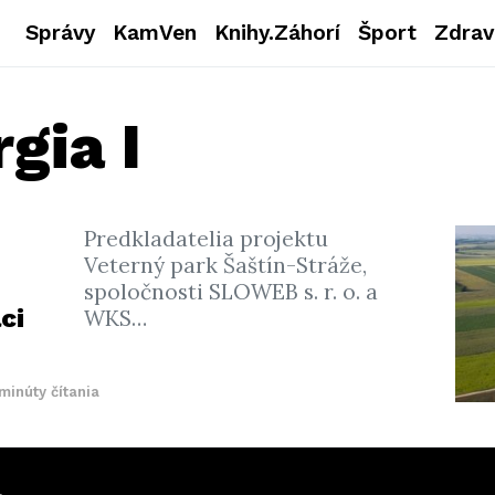
Správy
KamVen
Knihy.Záhorí
Šport
Zdrav
gia I
Predkladatelia projektu
Veterný park Šaštín-Stráže,
spoločnosti SLOWEB s. r. o. a
ci
WKS…
minúty čítania