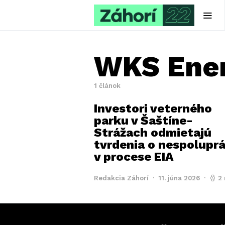
WKS Ener
1 článok
Investori veterného
parku v Šaštíne-
Strážach odmietajú
tvrdenia o nespoluprá
v procese EIA
Redakcia Záhorí
11. júna 2026
2 