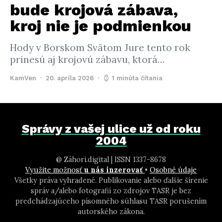
bude krojová zábava,
kroj nie je podmienkou
Hody v Borskom Svätom Jure tento rok
prinesú aj krojovú zábavu, ktorá…
KamVen
20. apríla 2026
1 minúta čítania
Správy z vašej ulice už od roku
2004
@ Záhori.digital | ISSN 1337-8678
Využite možnosť
u nás inzerovať
•
Osobné údaje
Všetky práva vyhradené. Publikovanie alebo ďalšie šírenie
správ a/alebo fotografií zo zdrojov TASR je bez
predchádzajúceho písomného súhlasu TASR porušením
autorského zákona.