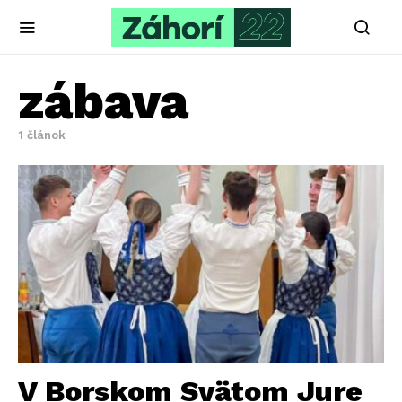
zábava
1 článok
V Borskom Svätom Jure