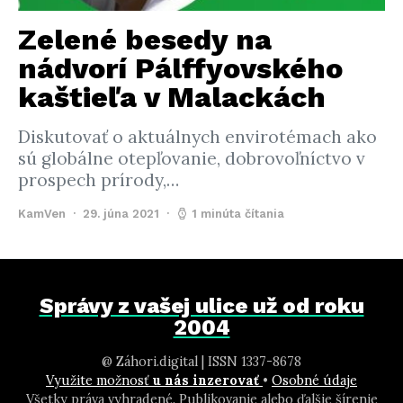
Zelené besedy na
nádvorí Pálffyovského
kaštieľa v Malackách
Diskutovať o aktuálnych envirotémach ako
sú globálne otepľovanie, dobrovoľníctvo v
prospech prírody,…
KamVen
29. júna 2021
1 minúta čítania
Správy z vašej ulice už od roku
2004
@ Záhori.digital | ISSN 1337-8678
Využite možnosť
u nás inzerovať
•
Osobné údaje
Všetky práva vyhradené. Publikovanie alebo ďalšie šírenie