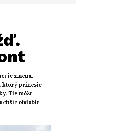
žď.
ont
horie zmena.
 ktorý prinesie
ky. Tie môžu
uchšie obdobie