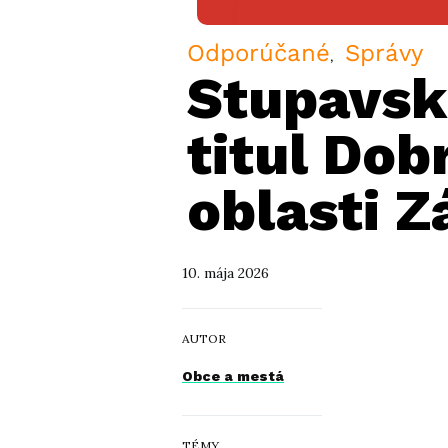
Odporúčané
Správy
Stupavskí
titul Dob
oblasti 
10. mája 2026
AUTOR
Obce a mestá
TÉMY