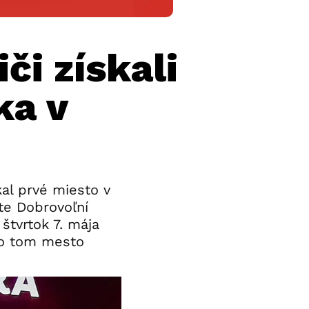
či získali
ka v
al prvé miesto v
te Dobrovoľní
štvrtok 7. mája
 o tom mesto