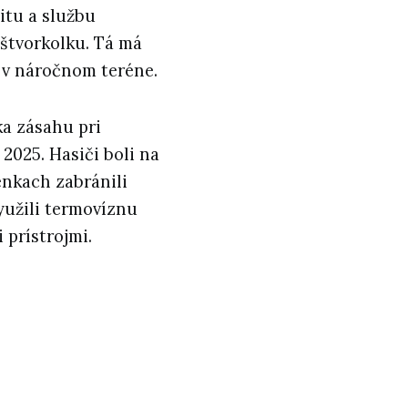
litu a službu
 štvorkolku. Tá má
 v náročnom teréne.
a zásahu pri
2025. Hasiči boli na
enkach zabránili
yužili termovíznu
 prístrojmi.