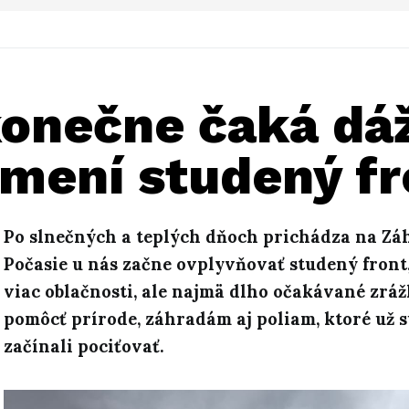
konečne čaká dá
zmení studený fr
Po slnečných a teplých dňoch prichádza na Zá
Počasie u nás začne ovplyvňovať studený front,
viac oblačnosti, ale najmä dlho očakávané zráž
pomôcť prírode, záhradám aj poliam, ktoré už s
začínali pociťovať.