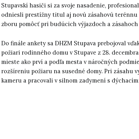
Stupavskí hasiči si za svoje nasadenie, profesiona
odniesli prestížny titul aj novú zásahovú terénnu
zboru pomôcť pri budúcich výjazdoch a zásahoch
Do finále ankety sa DHZM Stupava prebojoval vďak
požiari rodinného domu v Stupave z 28. decembra 
mieste ako prví a podľa mesta v náročných podmi
rozšíreniu požiaru na susedné domy. Pri zásahu v
kameru a pracovali v silnom zadymení s dýchacími