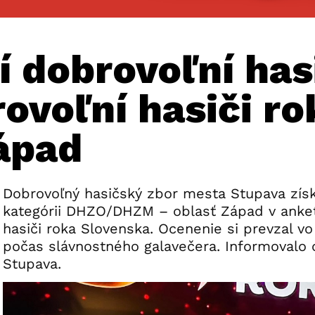
 dobrovoľní hasi
rovoľní hasiči ro
Západ
Dobrovoľný hasičský zbor mesta Stupava získ
kategórii DHZO/DHZM – oblasť Západ v anke
hasiči roka Slovenska. Ocenenie si prevzal vo 
počas slávnostného galavečera. Informovalo
Stupava.