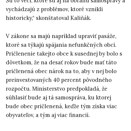
Sú to veci, ktoré sú aj na obranu samosprávy a
vychádzajú z problémov, ktoré vznikli
historicky,“ skonštatoval Kaliňák.
V zákone sa majú napríklad upraviť pasáže,
ktoré sa týkajú spájania nefunkčných obcí.
Pričlenenie takejto obce k susednej by bolo s
dôvetkom, že na desať rokov bude mať táto
pričlenená obec nárok na to, aby v nej bolo
preinvestovaných 40 percent pôvodného
rozpočtu. Ministerstvo predpokladá, že
súhlasiť bude aj tá samospráva, ku ktorej
bude obec pričlenená, keďže tým získa viac
obyvateľov, a tým aj viac financií.