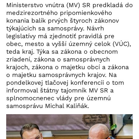
Ministerstvo vnútra (MV) SR predkladá do
medzirezortného pripomienkového
konania balík prvých štyroch zákonov
týkajúcich sa samosprávy. Návrh
legislatívy má zjednotiť pravidlá pre
obec, mesto a vyšší územný celok (VÚC),
teda kraj. Týka sa zákona o obecnom
zriadení, zákona o samosprávnych
krajoch, zákona o majetku obcí a zákona
o majetku samosprávnych krajov. Na
pondelkovej tlačovej konferencii o tom
informoval štátny tajomník MV SR a
splnomocnenec vlády pre územnú
samosprávu Michal Kaliňák.