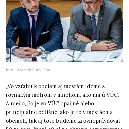
foto FB Matúš Šutaj Eštok
„Vo vzťahu k obciam aj mestám ideme s
rovnakým metrom v mnohom, ako majú VÚC.
A niečo, čo je vo VÚC opačné alebo
principiálne odlišné, ako je to v mestách a
obciach, tak aj toto budeme zrovnoprávňovať.