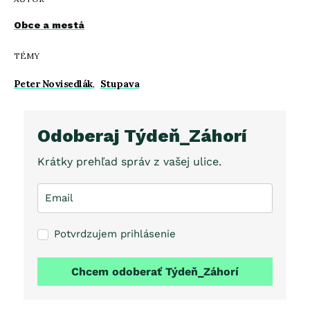
Obce a mestá
TÉMY
Peter Novisedlák
,
Stupava
Odoberaj Týdeň_Záhorí
Krátky prehľad správ z vašej ulice.
Potvrdzujem prihlásenie
Chcem odoberať Týdeň_Záhorí