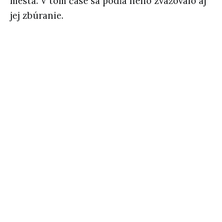
mesta. V tom čase sa podľa neho zvažovalo aj
jej zbúranie.