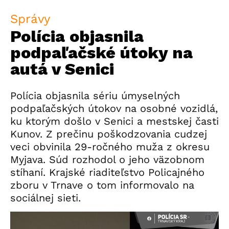
Správy
Polícia objasnila
podpaľačské útoky na
autá v Senici
Polícia objasnila sériu úmyselných
podpaľačských útokov na osobné vozidlá,
ku ktorým došlo v Senici a mestskej časti
Kunov. Z prečinu poškodzovania cudzej
veci obvinila 29-ročného muža z okresu
Myjava. Súd rozhodol o jeho väzobnom
stíhaní. Krajské riaditeľstvo Policajného
zboru v Trnave o tom informovalo na
sociálnej sieti.