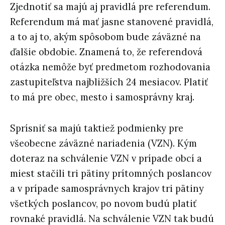
Zjednotiť sa majú aj pravidlá pre referendum.
Referendum má mať jasne stanovené pravidlá,
a to aj to, akým spôsobom bude záväzné na
ďalšie obdobie. Znamená to, že referendová
otázka nemôže byť predmetom rozhodovania
zastupiteľstva najbližších 24 mesiacov. Platiť
to má pre obec, mesto i samosprávny kraj.
Sprísniť sa majú taktiež podmienky pre
všeobecne záväzné nariadenia (VZN). Kým
doteraz na schválenie VZN v prípade obcí a
miest stačili tri pätiny prítomných poslancov
a v prípade samosprávnych krajov tri pätiny
všetkých poslancov, po novom budú platiť
rovnaké pravidlá. Na schválenie VZN tak budú