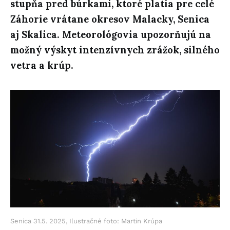
stupňa pred búrkami, ktoré platia pre celé
Záhorie vrátane okresov Malacky, Senica
aj Skalica. Meteorológovia upozorňujú na
možný výskyt intenzívnych zrážok, silného
vetra a krúp.
Senica 31.5. 2025, Ilustračné foto: Martin Krúpa