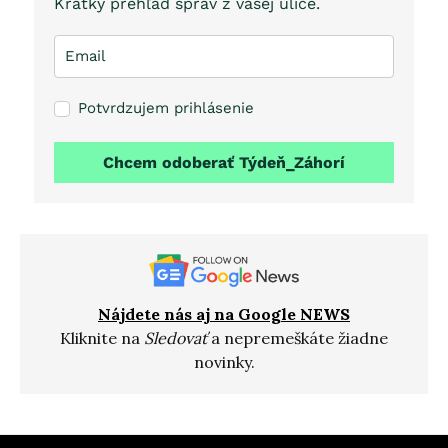
Krátky prehľad správ z vašej ulice.
Potvrdzujem prihlásenie
Chcem odoberať Týdeň_Záhorí
Nájdete nás aj na Google NEWS
Kliknite na
Sledovať
a nepremeškáte žiadne
novinky.