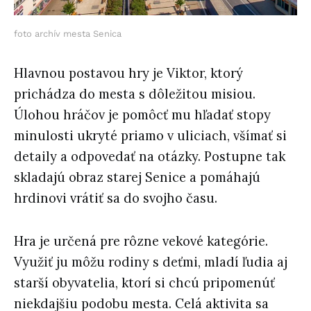
foto archív mesta Senica
Hlavnou postavou hry je Viktor, ktorý
prichádza do mesta s dôležitou misiou.
Úlohou hráčov je pomôcť mu hľadať stopy
minulosti ukryté priamo v uliciach, všímať si
detaily a odpovedať na otázky. Postupne tak
skladajú obraz starej Senice a pomáhajú
hrdinovi vrátiť sa do svojho času.
Hra je určená pre rôzne vekové kategórie.
Využiť ju môžu rodiny s deťmi, mladí ľudia aj
starší obyvatelia, ktorí si chcú pripomenúť
niekdajšiu podobu mesta. Celá aktivita sa