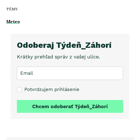
TÉMY
Meteo
Odoberaj Týdeň_Záhorí
Krátky prehľad správ z vašej ulice.
Potvrdzujem prihlásenie
Chcem odoberať Týdeň_Záhorí