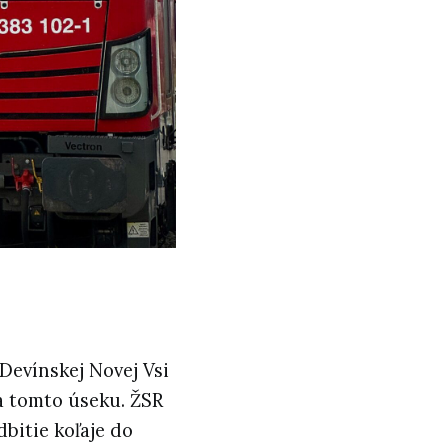
 Devínskej Novej Vsi
a tomto úseku. ŽSR
bitie koľaje do