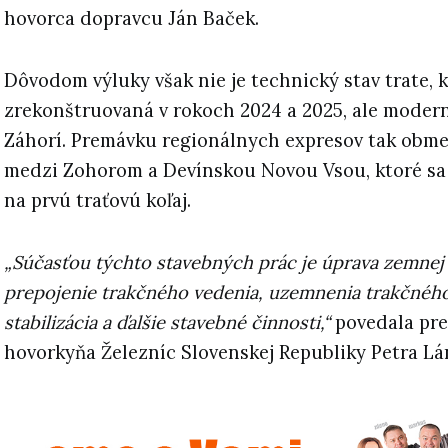
hovorca dopravcu Ján Baček.
Dôvodom výluky však nie je technický stav trate, 
zrekonštruovaná v rokoch 2024 a 2025, ale modern
Záhorí. Premávku regionálnych expresov tak obme
medzi Zohorom a Devínskou Novou Vsou, ktoré sa
na prvú traťovú koľaj.
„Súčasťou týchto stavebných prác je úprava zemnej
prepojenie trakčného vedenia, uzemnenia trakčného
stabilizácia a ďalšie stavebné činnosti,“
povedala pre
hovorkyňa Železníc Slovenskej Republiky Petra Lá