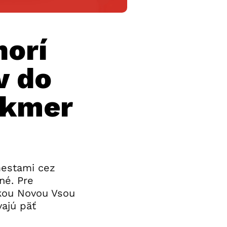
horí
v do
akmer
mestami cez
né. Pre
kou Novou Vsou
vajú päť