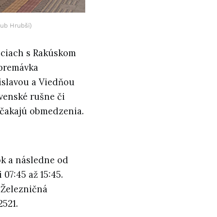
kub Hrubši)
iciach s Rakúskom
 premávka
islavou a Viedňou
ovenské rušne či
z čakajú obmedzenia.
k a následne od
 07:45 až 15:45.
 Železničná
2521.