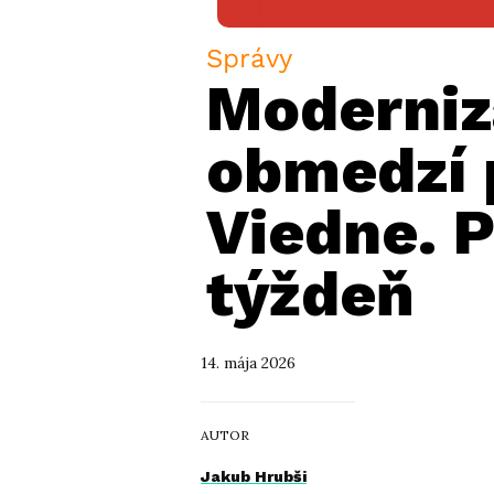
Správy
Modernizá
obmedzí 
Viedne. 
týždeň
14. mája 2026
AUTOR
Jakub Hrubši