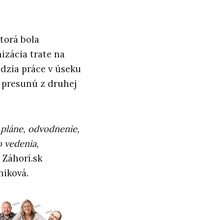
ktorá bola
izácia trate na
dzia práce v úseku
 presunú z druhej
 pláne, odvodnenie,
 vedenia,
 Záhorí.sk
niková.