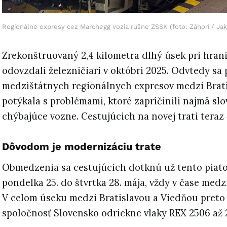
Regionálne expresy cez Marchegg vozia rušne ZSSK (foto: Záhorí / Ja
Zrekonštruovaný 2,4 kilometra dlhý úsek pri hran
odovzdali železničiari v októbri 2025. Odvtedy sa
medzištátnych regionálnych expresov medzi Brat
potýkala s problémami, ktoré zapríčinili najmä sl
chýbajúce vozne. Cestujúcich na novej trati tera
Dôvodom je modernizáciu trate
Obmedzenia sa cestujúcich dotknú už tento piato
pondelka 25. do štvrtka 28. mája, vždy v čase medzi
V celom úseku medzi Bratislavou a Viedňou preto
spoločnosť Slovensko odriekne vlaky REX 2506 až 