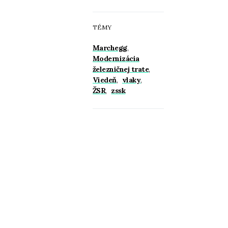
TÉMY
Marchegg
,
Modernizácia
železničnej trate
,
Viedeň
,
vlaky
,
ŽSR
,
zssk