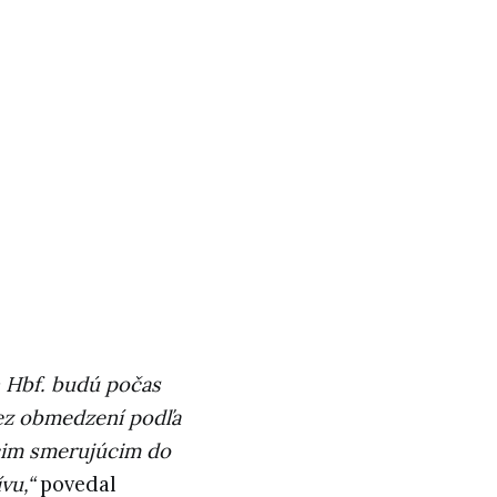
n Hbf. budú počas
ez obmedzení podľa
cim smerujúcim do
vu,“
povedal