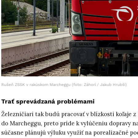
Rušeň ZSSK v rakúskom Marcheggu (foto: Záhorí / Jakub Hrubši)
Trať sprevádzaná problémami
Železničiari tak budú pracovať v blízkosti koľaje z
do Marcheggu, preto príde k vylúčeniu dopravy n
súčasne plánujú výluku využiť na porealizačné pod