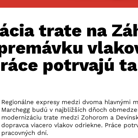
cia trate na Zá
premávku vlako
Práce potrvajú t
Regionálne expresy medzi dvoma hlavnými 
Marchegg budú v najbližších dňoch obmedze
modernizáciu trate medzi Zohorom a Devíns
dopravca viacero vlakov odriekne. Práce potr
pracovných dní.