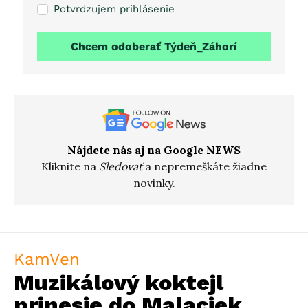
Potvrdzujem prihlásenie
Chcem odoberať Týdeň_Záhorí
Nájdete nás aj na Google NEWS
Kliknite na
Sledovať
a nepremeškáte žiadne
novinky.
KamVen
Muzikálový koktejl
prinesie do Malaciek,