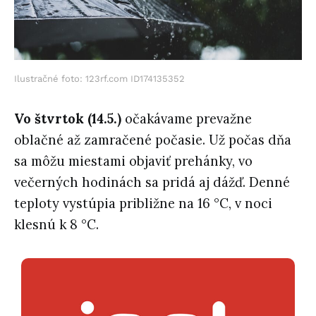
Ilustračné foto: 123rf.com ID174135352
Vo štvrtok (14.5.)
očakávame prevažne
oblačné až zamračené počasie. Už počas dňa
sa môžu miestami objaviť prehánky, vo
večerných hodinách sa pridá aj dážď. Denné
teploty vystúpia približne na 16 °C, v noci
klesnú k 8 °C.