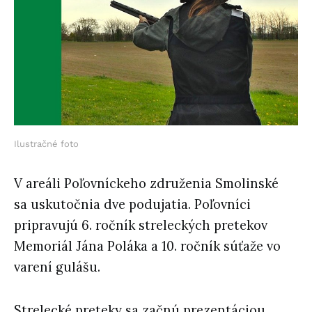
Ilustračné foto
V areáli Poľovníckeho združenia Smolinské
sa uskutočnia dve podujatia. Poľovníci
pripravujú 6. ročník streleckých pretekov
Memoriál Jána Poláka a 10. ročník súťaže vo
varení gulášu.
Strelecké preteky sa začnú prezentáciou