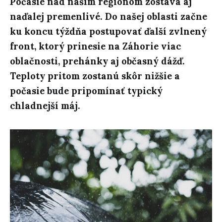
Počasie nad naším regiónom zostáva aj
naďalej premenlivé. Do našej oblasti začne
ku koncu týždňa postupovať ďalší zvlnený
front, ktorý prinesie na Záhorie viac
oblačnosti, prehánky aj občasný dážď.
Teploty pritom zostanú skôr nižšie a
počasie bude pripomínať typický
chladnejší máj.