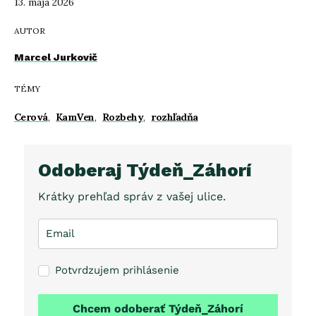
13. mája 2026
AUTOR
Marcel Jurkovič
TÉMY
Cerová
,
KamVen
,
Rozbehy
,
rozhľadňa
Odoberaj Týdeň_Záhorí
Krátky prehľad správ z vašej ulice.
Potvrdzujem prihlásenie
Chcem odoberať Týdeň_Záhorí