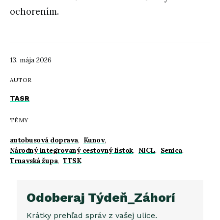
ochorením.
13. mája 2026
AUTOR
TASR
TÉMY
autobusová doprava
,
Kunov
,
Národný integrovaný cestovný lístok
,
NICL
,
Senica
,
Trnavská župa
,
TTSK
Odoberaj Týdeň_Záhorí
Krátky prehľad správ z vašej ulice.