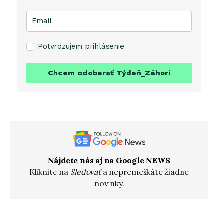
Potvrdzujem prihlásenie
Chcem odoberať Týdeň_Záhorí
Nájdete nás aj na Google NEWS
Kliknite na
Sledovať
a nepremeškáte žiadne
novinky.