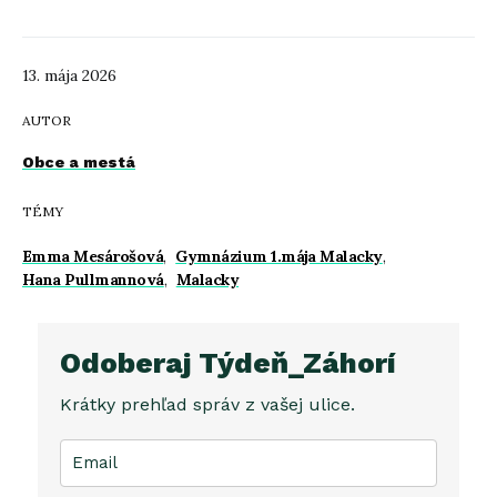
13. mája 2026
AUTOR
Obce a mestá
TÉMY
Emma Mesárošová
,
Gymnázium 1.mája Malacky
,
Hana Pullmannová
,
Malacky
Odoberaj Týdeň_Záhorí
Krátky prehľad správ z vašej ulice.