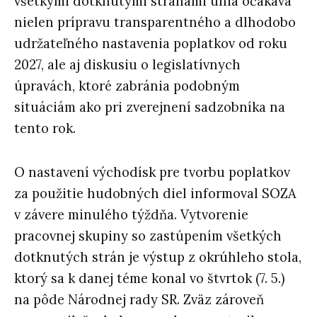
všetkými dotknutými stranami únia očakáva
nielen prípravu transparentného a dlhodobo
udržateľného nastavenia poplatkov od roku
2027, ale aj diskusiu o legislatívnych
úpravách, ktoré zabránia podobným
situáciám ako pri zverejnení sadzobníka na
tento rok.
O nastavení východísk pre tvorbu poplatkov
za použitie hudobných diel informoval SOZA
v závere minulého týždňa. Vytvorenie
pracovnej skupiny so zastúpením všetkých
dotknutých strán je výstup z okrúhleho stola,
ktorý sa k danej téme konal vo štvrtok (7. 5.)
na pôde Národnej rady SR. Zväz zároveň