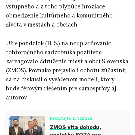
vstupného a z toho plynúce hroziace
obmedzenie kultúrneho a komunitného
života v mestách a obciach.
Už v pondelok (11. 5.) na neuplatňovanie
tohtoročného sadzobníka pozitívne
zareagovalo Združenie miest a obcí Slovenska
(ZMOS). Rovnako prejavilo i ochotu zúčastniť
sa na diskusii o vyváženom modeli, ktorý
bude férovým riešením pre samosprávy aj
autorov.
Prečítajte si taktiež
ZMOS víta dohodu,
poplatky SOZA pre