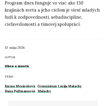
Program dnes funguje vo viac ako 130
krajinách sveta a jeho cieľom je viesť mladých
ľudí k zodpovednosti, sebadisciplíne,
cieľavedomosti a tímovej spolupráci.
13. mája 2026
AUTOR
Obce a mestá
TÉMY
Emma Mesárošová
,
Gymnázium 1.mája Malacky
,
Hana Pullmannová
,
Malacky