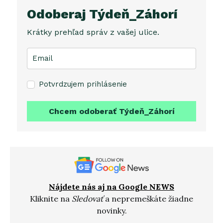
Odoberaj Týdeň_Záhorí
Krátky prehľad správ z vašej ulice.
Potvrdzujem prihlásenie
Chcem odoberať Týdeň_Záhorí
Nájdete nás aj na Google NEWS
Kliknite na
Sledovať
a nepremeškáte žiadne
novinky.