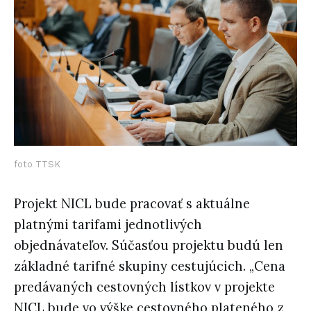
foto TTSK
Projekt NICL bude pracovať s aktuálne
platnými tarifami jednotlivých
objednávateľov. Súčasťou projektu budú len
základné tarifné skupiny cestujúcich. „Cena
predávaných cestovných lístkov v projekte
NICL bude vo výške cestovného plateného z