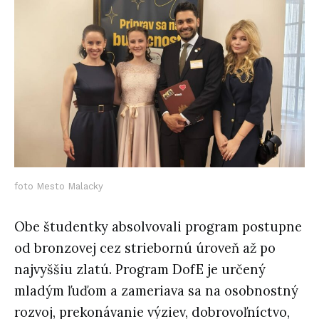
foto Mesto Malacky
Obe študentky absolvovali program postupne
od bronzovej cez striebornú úroveň až po
najvyššiu zlatú. Program DofE je určený
mladým ľuďom a zameriava sa na osobnostný
rozvoj, prekonávanie výziev, dobrovoľníctvo,