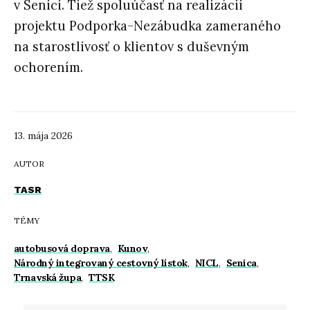
v Senici. Tiež spoluúčasť na realizácii
projektu Podporka-Nezábudka zameraného
na starostlivosť o klientov s duševným
ochorením.
13. mája 2026
AUTOR
TASR
TÉMY
autobusová doprava
,
Kunov
,
Národný integrovaný cestovný lístok
,
NICL
,
Senica
,
Trnavská župa
,
TTSK