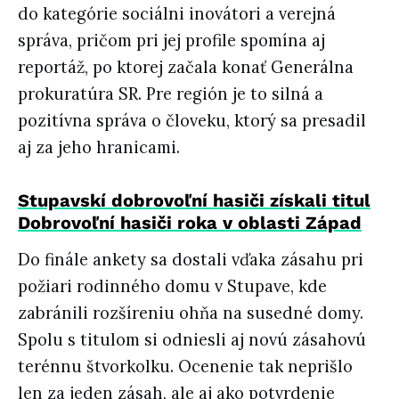
do kategórie sociálni inovátori a verejná
správa, pričom pri jej profile spomína aj
reportáž, po ktorej začala konať Generálna
prokuratúra SR. Pre región je to silná a
pozitívna správa o človeku, ktorý sa presadil
aj za jeho hranicami.
Stupavskí dobrovoľní hasiči získali titul
Dobrovoľní hasiči roka v oblasti Západ
Do finále ankety sa dostali vďaka zásahu pri
požiari rodinného domu v Stupave, kde
zabránili rozšíreniu ohňa na susedné domy.
Spolu s titulom si odniesli aj novú zásahovú
terénnu štvorkolku. Ocenenie tak neprišlo
len za jeden zásah, ale aj ako potvrdenie