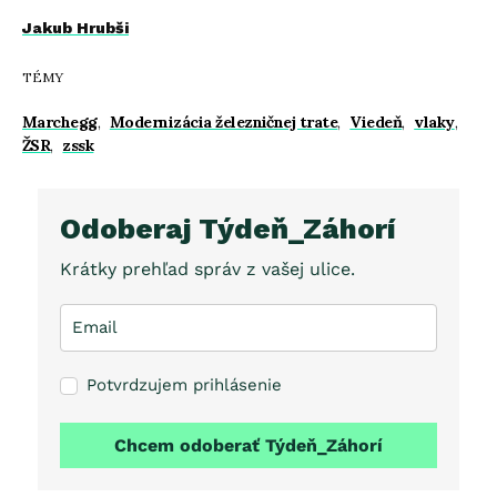
Jakub Hrubši
TÉMY
Marchegg
,
Modernizácia železničnej trate
,
Viedeň
,
vlaky
,
ŽSR
,
zssk
Odoberaj Týdeň_Záhorí
Krátky prehľad správ z vašej ulice.
Potvrdzujem prihlásenie
Chcem odoberať Týdeň_Záhorí