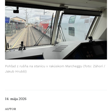
Pohľad z rušňa na stanicu v rakúskom Marcheggu (foto: Záhorí /
Jakub Hrubši)
14. mája 2026
AUTOR