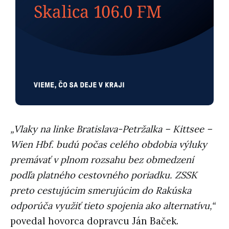
„Vlaky na linke Bratislava-Petržalka – Kittsee –
Wien Hbf. budú počas celého obdobia výluky
premávať v plnom rozsahu bez obmedzení
podľa platného cestovného poriadku. ZSSK
preto cestujúcim smerujúcim do Rakúska
odporúča využiť tieto spojenia ako alternatívu,“
povedal hovorca dopravcu Ján Baček.