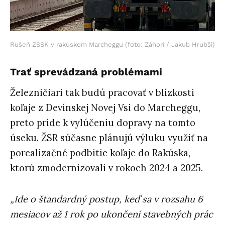
Rušeň ZSSK v rakúskom Marcheggu (foto: Záhorí / Jakub Hrubši)
Trať sprevádzaná problémami
Železničiari tak budú pracovať v blízkosti
koľaje z Devínskej Novej Vsi do Marcheggu,
preto príde k vylúčeniu dopravy na tomto
úseku. ŽSR súčasne plánujú výluku využiť na
porealizačné podbitie koľaje do Rakúska,
ktorú zmodernizovali v rokoch 2024 a 2025.
„Ide o štandardný postup, keď sa v rozsahu 6
mesiacov až 1 rok po ukončení stavebných prác