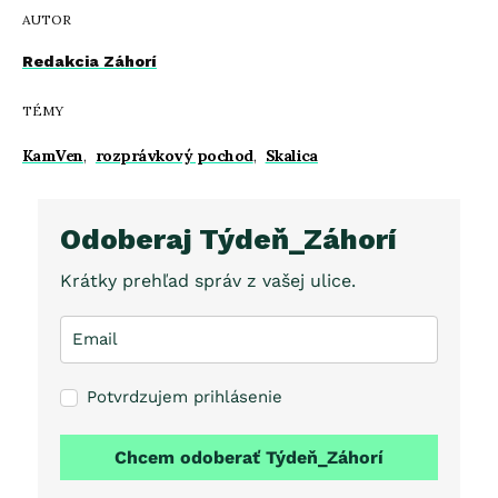
AUTOR
Redakcia Záhorí
TÉMY
KamVen
,
rozprávkový pochod
,
Skalica
Odoberaj Týdeň_Záhorí
Krátky prehľad správ z vašej ulice.
Potvrdzujem prihlásenie
Chcem odoberať Týdeň_Záhorí