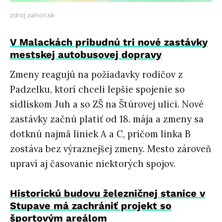
zdroj zahori.sk
V Malackách pribudnú tri nové zastávky
mestskej autobusovej dopravy
Zmeny reagujú na požiadavky rodičov z
Padzelku, ktorí chceli lepšie spojenie so
sídliskom Juh a so ZŠ na Štúrovej ulici. Nové
zastávky začnú platiť od 18. mája a zmeny sa
dotknú najmä liniek A a C, pričom linka B
zostáva bez výraznejšej zmeny. Mesto zároveň
upraví aj časovanie niektorých spojov.
Historickú budovu železničnej stanice v
Stupave má zachrániť projekt so
športovým areálom