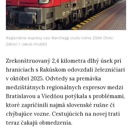
Regionálne expresy cez Marchegg vozia rušne ZSSK (foto:
Záhorí / Jakub Hrubši)
Zrekonštruovaný 2,4 kilometra dlhý úsek pri
hraniciach s Rakúskom odovzdali železničiari
v októbri 2025. Odvtedy sa premávka
medzištátnych regionálnych expresov medzi
Bratislavou a Viedňou potýkala s problémami,
ktoré zapríčinili najmä slovenské rušne či
chýbajúce vozne. Cestujúcich na novej trati
teraz čakajú obmedzenia.