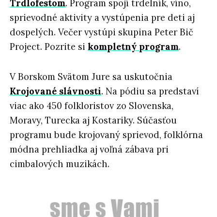
Trdlofestom
. Program spojí trdelník, víno,
sprievodné aktivity a vystúpenia pre deti aj
dospelých. Večer vystúpi skupina Peter Bič
Project. Pozrite si
kompletný program
.
V Borskom Svätom Jure sa uskutočnia
Krojované slávnosti
. Na pódiu sa predstaví
viac ako 450 folkloristov zo Slovenska,
Moravy, Turecka aj Kostariky. Súčasťou
programu bude krojovaný sprievod, folklórna
módna prehliadka aj voľná zábava pri
cimbalových muzikách.