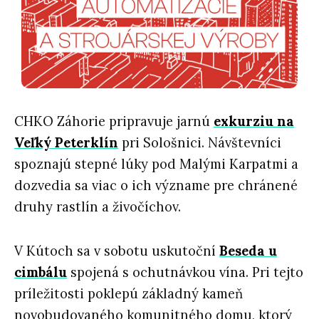
CHKO Záhorie pripravuje jarnú
exkurziu na
Veľký Peterklín
pri Sološnici. Návštevníci
spoznajú stepné lúky pod Malými Karpatmi a
dozvedia sa viac o ich význame pre chránené
druhy rastlín a živočíchov.
V Kútoch sa v sobotu uskutoční
Beseda u
cimbálu
spojená s ochutnávkou vína. Pri tejto
príležitosti poklepú základný kameň
novobudovaného komunitného domu, ktorý