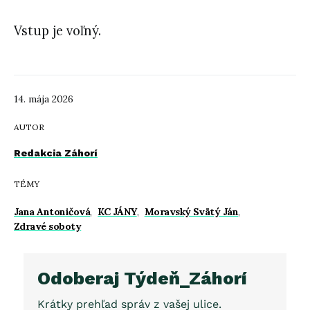
Vstup je voľný.
14. mája 2026
AUTOR
Redakcia Záhorí
TÉMY
Jana Antoničová
,
KC JÁNY
,
Moravský Svätý Ján
,
Zdravé soboty
Odoberaj Týdeň_Záhorí
Krátky prehľad správ z vašej ulice.