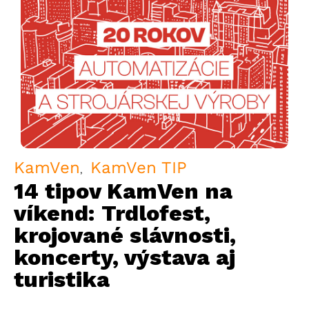
KamVen
KamVen TIP
14 tipov KamVen na
víkend: Trdlofest,
krojované slávnosti,
koncerty, výstava aj
turistika