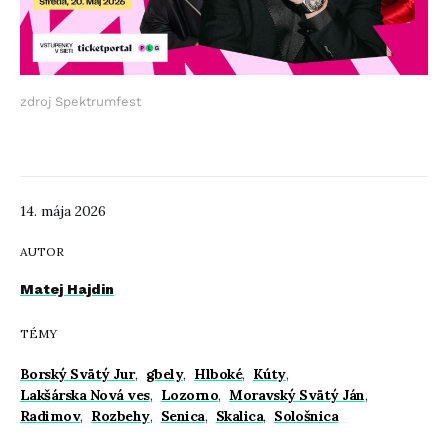
zdroj Spektrumfest
14. mája 2026
AUTOR
Matej Hajdin
TÉMY
Borský Svätý Jur
,
gbely
,
Hlboké
,
Kúty
,
Lakšárska Nová ves
,
Lozorno
,
Moravský Svätý Ján
,
Radimov
,
Rozbehy
,
Senica
,
Skalica
,
Sološnica