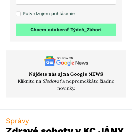
Potvrdzujem prihlásenie
Chcem odoberať Týdeň_Záhorí
Nájdete nás aj na Google NEWS
Kliknite na
Sledovať
a nepremeškáte žiadne
novinky.
Správy
Zdravé soboty v KC JÁNY