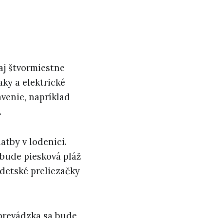
aj štvormiestne
aky a elektrické
avenie, napríklad
.
tby v lodenici.
 bude piesková pláž
 detské preliezačky
 prevádzka sa bude