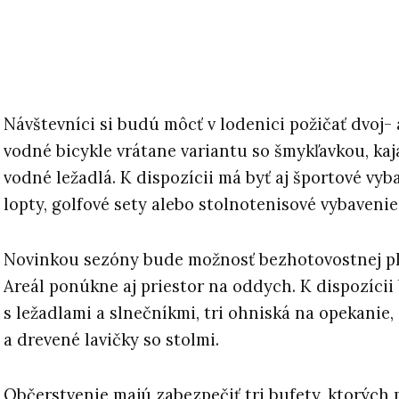
Návštevníci si budú môcť v lodenici požičať dvoj- 
vodné bicykle vrátane variantu so šmykľavkou, kaj
vodné ležadlá. K dispozícii má byť aj športové vyb
lopty, golfové sety alebo stolnotenisové vybavenie
Novinkou sezóny bude možnosť bezhotovostnej pla
Areál ponúkne aj priestor na oddych. K dispozícii
s ležadlami a slnečníkmi, tri ohniská na opekanie,
a drevené lavičky so stolmi.
Občerstvenie majú zabezpečiť tri bufety, ktorých