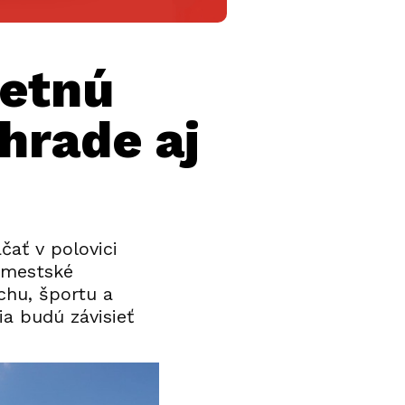
letnú
hrade aj
čať v polovici
j mestské
chu, športu a
ia budú závisieť