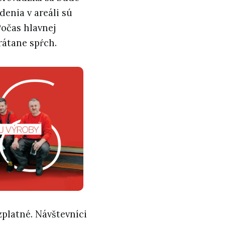
enia v areáli sú
Počas hlavnej
rátane spŕch.
zplatné. Návštevníci