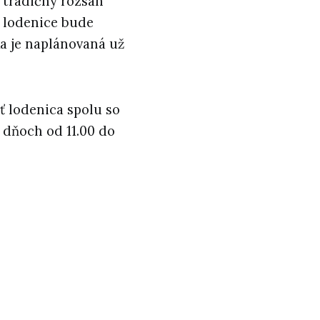
 tradičný rozsah
e lodenice bude
ka je naplánovaná už
ť lodenica spolu so
 dňoch od 11.00 do