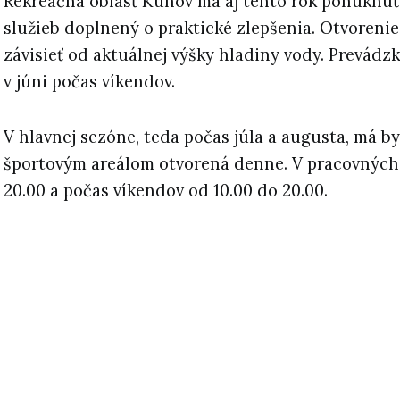
Rekreačná oblasť Kunov má aj tento rok ponúknuť
služieb doplnený o praktické zlepšenia. Otvoreni
závisieť od aktuálnej výšky hladiny vody. Prevádz
v júni počas víkendov.
V hlavnej sezóne, teda počas júla a augusta, má by
športovým areálom otvorená denne. V pracovných
20.00 a počas víkendov od 10.00 do 20.00.