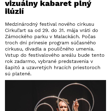
vizuálny kabaret plný
ilúzií
Medzinárodný festival nového cirkusu
Cirkul’art sa od 29. do 31. mája vráti do
Zámockého parku v Malackách. Počas
troch dní prinesie program súčasného
cirkusu, divadla a pouličného umenia.
Vstup do festivalového areálu bude tento
rok zadarmo, vybrané predstavenia v
šapitó a uzavretých hracích priestoroch
sú platené.