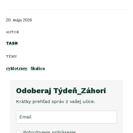
20. mája 2026
AUTOR
TASR
TÉMY
cyklotrasy
,
Skalica
Odoberaj Týdeň_Záhorí
Krátky prehľad správ z vašej ulice.
Potvrdzujem prihlásenie