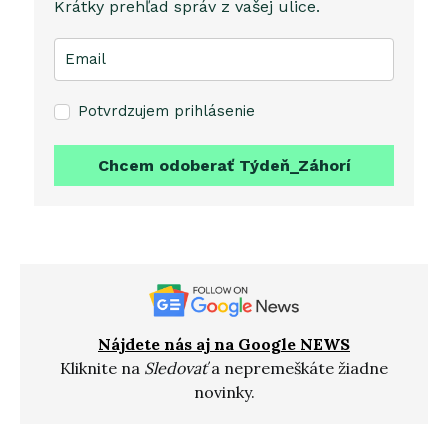
Krátky prehľad správ z vašej ulice.
Potvrdzujem prihlásenie
Chcem odoberať Týdeň_Záhorí
Nájdete nás aj na Google NEWS
Kliknite na
Sledovať
a nepremeškáte žiadne
novinky.