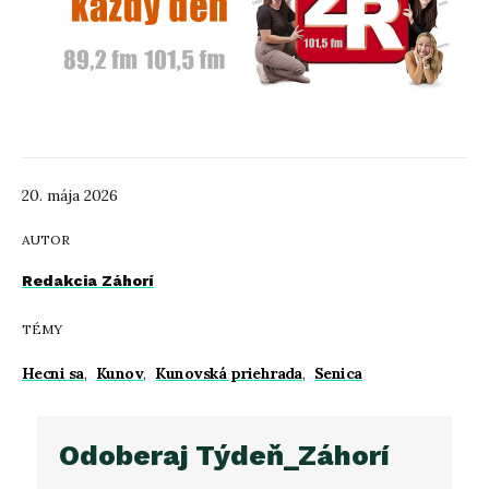
20. mája 2026
AUTOR
Redakcia Záhorí
TÉMY
Hecni sa
,
Kunov
,
Kunovská priehrada
,
Senica
Odoberaj Týdeň_Záhorí