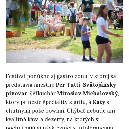
Festival ponúkne aj gastro zónu, v ktorej sa
predstavia miestne
Per Tutti
,
Svätojánsky
pivovar
, šéfkuchár
Miroslav Michalovský
,
ktorý prinesie špeciality z grilu, a
Katy
s
chutnými poke bowlmi. Chýbať nebude ani
kvalitná káva a dezerty, na ktorých si
pochutnajú aj návštevníci s intoleranciami.