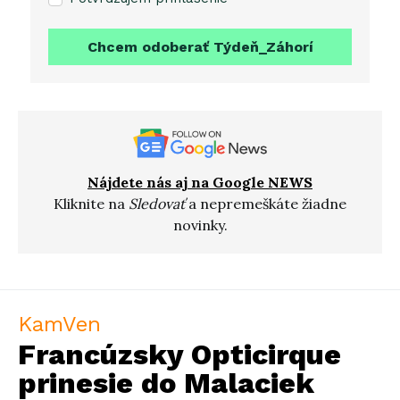
Chcem odoberať Týdeň_Záhorí
Nájdete nás aj na Google NEWS
Kliknite na
Sledovať
a nepremeškáte žiadne
novinky.
KamVen
Francúzsky Opticirque
prinesie do Malaciek