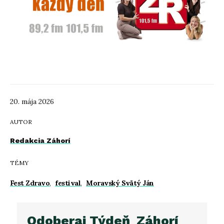
20. mája 2026
AUTOR
Redakcia Záhorí
TÉMY
Fest Zdravo
,
festival
,
Moravský Svätý Ján
Odoberaj Týdeň_Záhorí