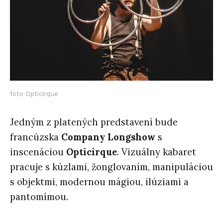
foto Opticirque
Jedným z platených predstavení bude
francúzska
Company Longshow
s
inscenáciou
Opticirque
. Vizuálny kabaret
pracuje s kúzlami, žonglovaním, manipuláciou
s objektmi, modernou mágiou, ilúziami a
pantomímou.