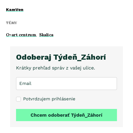
KamVen
TÉMY
O~art centrum
,
Skalica
Odoberaj Týdeň_Záhorí
Krátky prehľad správ z vašej ulice.
Potvrdzujem prihlásenie
Chcem odoberať Týdeň_Záhorí