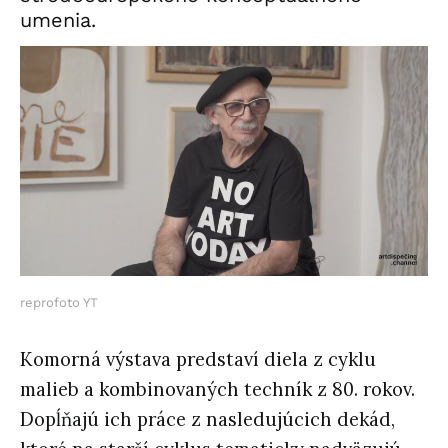
umenia.
reprofoto YT
Komorná výstava predstaví diela z cyklu
malieb a kombinovaných techník z 80. rokov.
Dopĺňajú ich práce z nasledujúcich dekád,