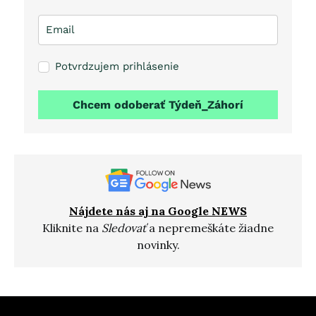
Potvrdzujem prihlásenie
Chcem odoberať Týdeň_Záhorí
Nájdete nás aj na Google NEWS
Kliknite na
Sledovať
a nepremeškáte žiadne
novinky.