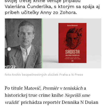
svojej tretej knihe venuje prípadu
Valeriána Čunderlíka, s ktorým sa spája aj
príbeh učiteľky Anny zo Zohora.
foto Archív bezpečnostných zložiek Praha a N Press
Po titule M
atovič, Premiér v teniskách
a
historickej true crime knihe
Neprišli sme
vraždiť
prichádza reportér Denníka N Dušan