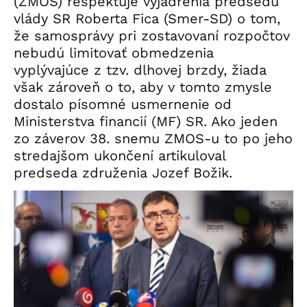
(ZMOS) rešpektuje vyjadrenia predsedu
vlády SR Roberta Fica (Smer-SD) o tom,
že samosprávy pri zostavovaní rozpočtov
nebudú limitovať obmedzenia
vyplývajúce z tzv. dlhovej brzdy, žiada
však zároveň o to, aby v tomto zmysle
dostalo písomné usmernenie od
Ministerstva financií (MF) SR. Ako jeden
zo záverov 38. snemu ZMOS-u to po jeho
stredajšom ukončení artikuloval
predseda združenia Jozef Božik.