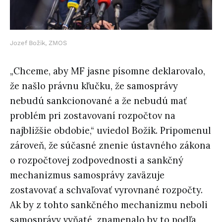
Jozef Božik, ZMOS
„Chceme, aby MF jasne písomne deklarovalo,
že našlo právnu kľučku, že samosprávy
nebudú sankcionované a že nebudú mať
problém pri zostavovaní rozpočtov na
najbližšie obdobie,“ uviedol Božik. Pripomenul
zároveň, že súčasné znenie ústavného zákona
o rozpočtovej zodpovednosti a sankčný
mechanizmus samosprávy zaväzuje
zostavovať a schvaľovať vyrovnané rozpočty.
Ak by z tohto sankčného mechanizmu neboli
samosprávy vyňaté, znamenalo by to podľa