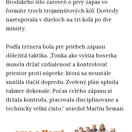
Brodského išlo zároveň o prvý zápas vo
formáte troch trojminútových kôl. Dovtedy
nastupovala v dueloch na tri kolá po dve
minúty.
Podľa trénera bola pre priebeh zápasu
dôležitá taktika. „Tonka ako vyššia boxerka
musela držať vzdialenosť a kontrolovať
priestor proti súperke, ktorá sa neustále
snažila tlačiť dopredu. Zvolený plán splnila
takmer dokonale. Počas celého zápasu si
držala kontrolu, pracovala disciplinovane a
technicky veľmi čisto,“ uviedol Martin Seman.