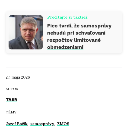
Prečítajte si taktiež
Fico tvrdí, že samosprávy
nebudú pri schvaľovaní
rozpočtov limitované
obmedzeniami
27. mája 2026
AUTOR
TASR
TÉMY
Jozef Božik
,
samosprávy
,
ZMOS