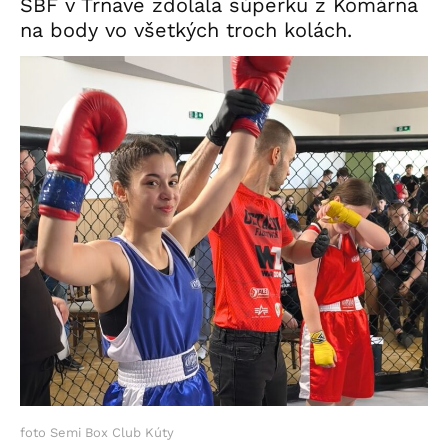
SBF v Trnave zdolala súperku z Komárna
na body vo všetkých troch kolách.
foto Semi Box Club Kúty