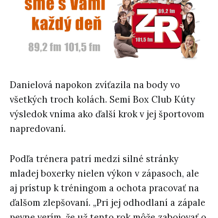
Danielová napokon zvíťazila na body vo
všetkých troch kolách. Semi Box Club Kúty
výsledok vníma ako ďalší krok v jej športovom
napredovaní.
Podľa trénera patrí medzi silné stránky
mladej boxerky nielen výkon v zápasoch, ale
aj prístup k tréningom a ochota pracovať na
ďalšom zlepšovaní. „Pri jej odhodlaní a zápale
pevne verím, že už tento rok môže zabojovať o