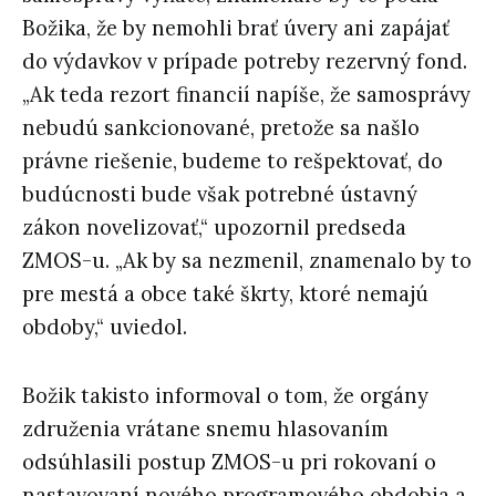
Božika, že by nemohli brať úvery ani zapájať
do výdavkov v prípade potreby rezervný fond.
„Ak teda rezort financií napíše, že samosprávy
nebudú sankcionované, pretože sa našlo
právne riešenie, budeme to rešpektovať, do
budúcnosti bude však potrebné ústavný
zákon novelizovať,“ upozornil predseda
ZMOS-u. „Ak by sa nezmenil, znamenalo by to
pre mestá a obce také škrty, ktoré nemajú
obdoby,“ uviedol.
Božik takisto informoval o tom, že orgány
združenia vrátane snemu hlasovaním
odsúhlasili postup ZMOS-u pri rokovaní o
nastavovaní nového programového obdobia a