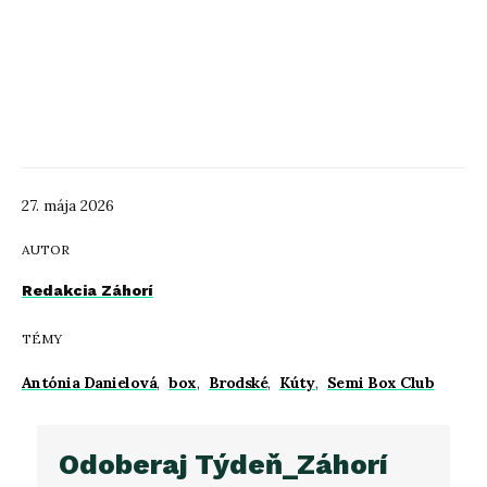
27. mája 2026
AUTOR
Redakcia Záhorí
TÉMY
Antónia Danielová
,
box
,
Brodské
,
Kúty
,
Semi Box Club
Odoberaj Týdeň_Záhorí