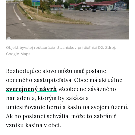
Objekt bývalej reštaurácie U Janíčkov pri diaľnici D2. Zdroj:
Google Maps
Rozhodujúce slovo môžu mať poslanci
obecného zastupiteľstva. Obec má aktuálne
zverejnený návrh
všeobecne záväzného
nariadenia, ktorým by zakázala
umiestňovanie herní a kasín na svojom území.
Ak ho poslanci schvália, môže to zabrániť
vzniku kasína v obci.