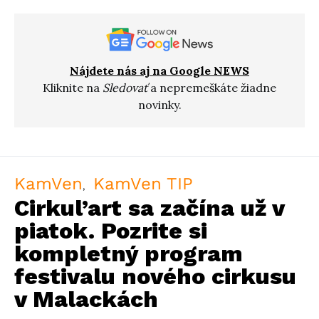
Nájdete nás aj na Google NEWS
Kliknite na
Sledovať
a nepremeškáte žiadne
novinky.
KamVen
KamVen TIP
Cirkul’art sa začína už v
piatok. Pozrite si
kompletný program
festivalu nového cirkusu
v Malackách