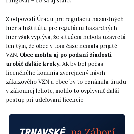
fungovať – čo sa aj stalo.“
Z odpovedí Úradu pre reguláciu hazardných
hier a Inštitútu pre reguláciu hazardných
hier však vyplýva, že situácia nebola uzavretá
len tým, že obec v tom čase nemala prijaté
VZN.
Obec mohla aj po podaní žiadosti
urobiť ďalšie kroky.
Ak by bol počas
licenčného konania zverejnený návrh
zákazového VZN a obec by to oznámila úradu
v zákonnej lehote, mohlo to ovplyvniť ďalší
postup pri udeľovaní licencie.