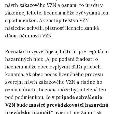
návrh zákazového VZN a oznámi to úradu v
zákonnej lehote, licencia môže byť vydaná len
s podmienkou. Ak zastupiteľstvo VZN
následne schváli, platnosť licencie zaniká
dňom účinnosti VZN.
Rovnako to vysvetľuje aj Inštitút pre reguláciu
hazardných hier. „Aj po podaní žiadosti o
licenciu môže obec ovplyvniť ďalší priebeh
konania. Ak obec počas licenčného procesu
zverejní návrh zákazového VZN a riadne ho
oznámi úradu, licencia môže byť udelená len
pod podmienkou, že
v prípade schválenia
VZN bude musieť prevádzkovateľ hazardnú
prevádzku ukončiť
,“ uviedol pre Záhorí.sk