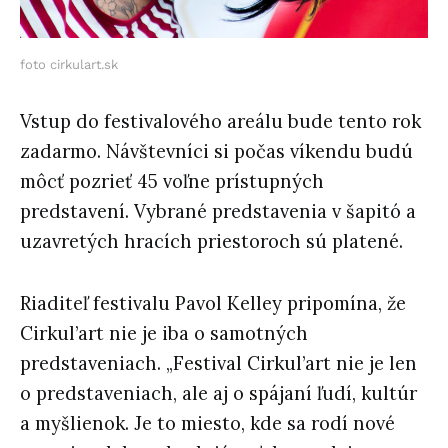
foto cirkulart.sk
Vstup do festivalového areálu bude tento rok
zadarmo. Návštevníci si počas víkendu budú
môcť pozrieť 45 voľne prístupných
predstavení. Vybrané predstavenia v šapitó a
uzavretých hracích priestoroch sú platené.
Riaditeľ festivalu Pavol Kelley pripomína, že
Cirkul’art nie je iba o samotných
predstaveniach. „Festival Cirkul’art nie je len
o predstaveniach, ale aj o spájaní ľudí, kultúr
a myšlienok. Je to miesto, kde sa rodí nové