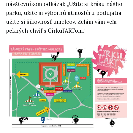
návštevníkom odkázal: „Užite si krásu nášho
parku, užite si výbornú atmosféru podujatia,
užite si šikovnosť umelcov. Želám vám veľa
pekných chvíľ s Cirkul’ARTom.“