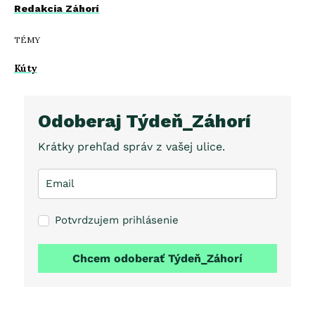
Redakcia Záhorí
TÉMY
Kúty
Odoberaj Týdeň_Záhorí
Krátky prehľad správ z vašej ulice.
Potvrdzujem prihlásenie
Chcem odoberať Týdeň_Záhorí