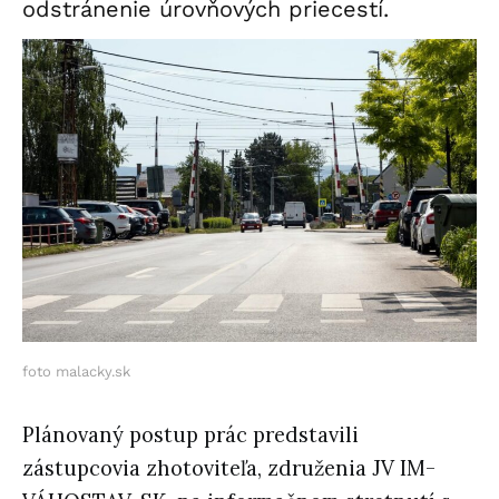
odstránenie úrovňových priecestí.
foto malacky.sk
Plánovaný postup prác predstavili
zástupcovia zhotoviteľa, združenia JV IM-