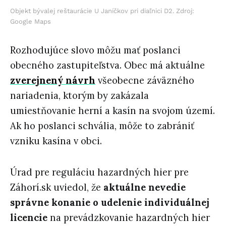
Objekt bývalej reštaurácie U Janíčkov pri diaľnici D2. Zdroj:
Google Maps
Rozhodujúce slovo môžu mať poslanci
obecného zastupiteľstva. Obec má aktuálne
zverejnený návrh
všeobecne záväzného
nariadenia, ktorým by zakázala
umiestňovanie herní a kasín na svojom území.
Ak ho poslanci schvália, môže to zabrániť
vzniku kasína v obci.
Úrad pre reguláciu hazardných hier pre
Záhorí.sk uviedol, že
aktuálne nevedie
správne konanie o udelenie individuálnej
licencie
na prevádzkovanie hazardných hier