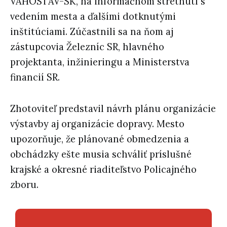
VÁHOSTAV-SK, na informačnom stretnutí s
vedením mesta a ďalšími dotknutými
inštitúciami. Zúčastnili sa na ňom aj
zástupcovia Železníc SR, hlavného
projektanta, inžinieringu a Ministerstva
financií SR.
Zhotoviteľ predstavil návrh plánu organizácie
výstavby aj organizácie dopravy. Mesto
upozorňuje, že plánované obmedzenia a
obchádzky ešte musia schváliť príslušné
krajské a okresné riaditeľstvo Policajného
zboru.