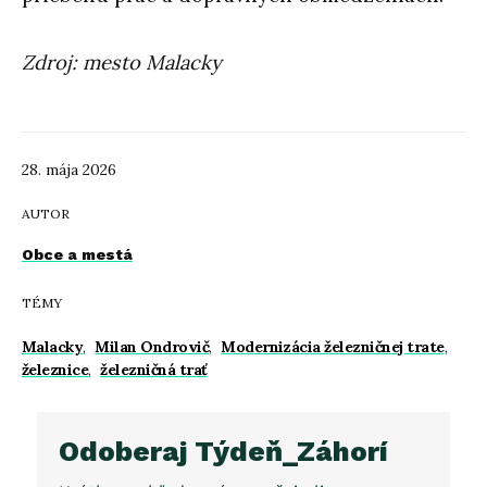
Zdroj: mesto Malacky
28. mája 2026
AUTOR
Obce a mestá
TÉMY
Malacky
,
Milan Ondrovič
,
Modernizácia železničnej trate
,
železnice
,
železničná trať
Odoberaj Týdeň_Záhorí