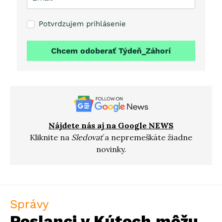
Potvrdzujem prihlásenie
Chcem odoberať Týdeň_Záhorí
Nájdete nás aj na Google NEWS
Kliknite na
Sledovať
a nepremeškáte žiadne
novinky.
Správy
Poslanci v Kútoch môžu