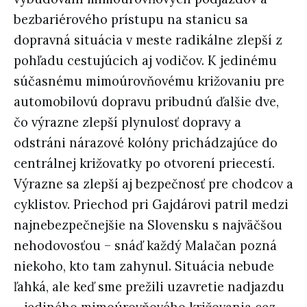
bezbariérového prístupu na stanicu sa
dopravná situácia v meste radikálne zlepší z
pohľadu cestujúcich aj vodičov. K jedinému
súčasnému mimoúrovňovému križovaniu pre
automobilovú dopravu pribudnú ďalšie dve,
čo výrazne zlepší plynulosť dopravy a
odstráni nárazové kolóny prichádzajúce do
centrálnej križovatky po otvorení priecestí.
Výrazne sa zlepší aj bezpečnosť pre chodcov a
cyklistov. Priechod pri Gajdárovi patril medzi
najnebezpečnejšie na Slovensku s najväčšou
nehodovosťou – snáď každý Malačan pozná
niekoho, kto tam zahynul. Situácia nebude
ľahká, ale keď sme prežili uzavretie nadjazdu