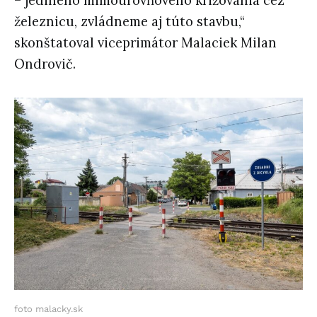
– jediného mimoúrovňového križovania cez
železnicu, zvládneme aj túto stavbu,“
skonštatoval viceprimátor Malaciek Milan
Ondrovič.
foto malacky.sk