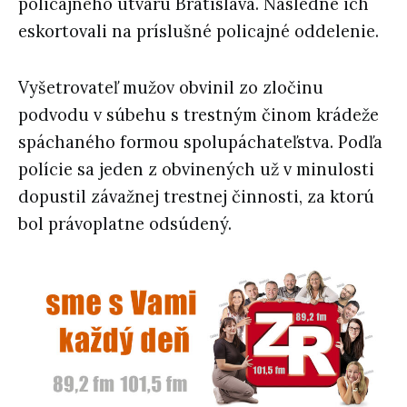
policajného útvaru Bratislava. Následne ich
eskortovali na príslušné policajné oddelenie.
Vyšetrovateľ mužov obvinil zo zločinu
podvodu v súbehu s trestným činom krádeže
spáchaného formou spolupáchateľstva. Podľa
polície sa jeden z obvinených už v minulosti
dopustil závažnej trestnej činnosti, za ktorú
bol právoplatne odsúdený.