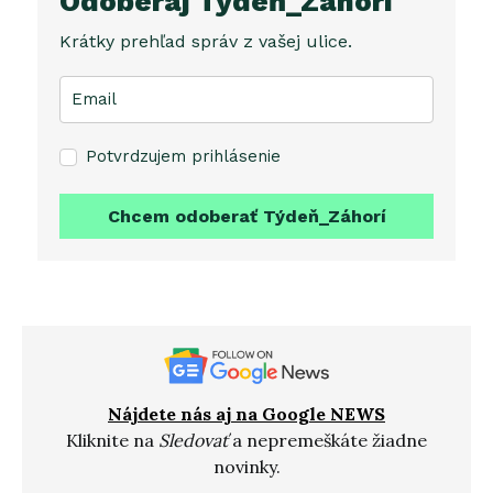
Odoberaj Týdeň_Záhorí
Krátky prehľad správ z vašej ulice.
Potvrdzujem prihlásenie
Chcem odoberať Týdeň_Záhorí
Nájdete nás aj na Google NEWS
Kliknite na
Sledovať
a nepremeškáte žiadne
novinky.