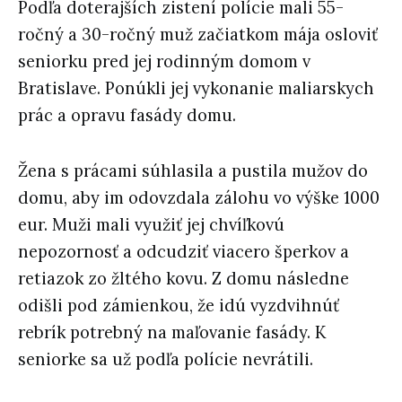
Podľa doterajších zistení polície mali 55-
ročný a 30-ročný muž začiatkom mája osloviť
seniorku pred jej rodinným domom v
Bratislave. Ponúkli jej vykonanie maliarskych
prác a opravu fasády domu.
Žena s prácami súhlasila a pustila mužov do
domu, aby im odovzdala zálohu vo výške 1000
eur. Muži mali využiť jej chvíľkovú
nepozornosť a odcudziť viacero šperkov a
retiazok zo žltého kovu. Z domu následne
odišli pod zámienkou, že idú vyzdvihnúť
rebrík potrebný na maľovanie fasády. K
seniorke sa už podľa polície nevrátili.