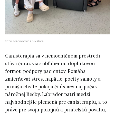
foto Nemocnica Skalica
Canisterapia sa v nemocničnom prostredí
stáva čoraz viac obľúbenou doplnkovou
formou podpory pacientov. Pomáha
zmierňovať stres, napätie, pocity samoty a
prináša chvíle pokoja či úsmevu aj počas
náročnej liečby. Labrador patrí medzi
najvhodnejšie plemená pre canisterapiu, a to
práve pre svoju pokojnú a priateľskú povahu,