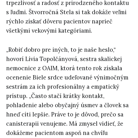
trpezlivosť a radosť z prirodzeného kontaktu
s ľuďmi. Štvorročná Stela si tak dokáže veľmi
rýchlo získať dôveru pacientov naprieč
všetkými vekovými kategóriami.
„Robiť dobro pre iných, to je naše heslo,“
hovorí Lívia Topolčányová, sestra skalickej
nemocnice z OAIM, ktorá tento rok získala
ocenenie Biele srdce udeľované výnimočným
sestrám za ich profesionálny a empatický
prístup. „Často stačí krátky kontakt,
pohladenie alebo obyčajný úsmev a človek sa
hneď cíti lepšie. Práve to je dôvod, prečo sa
canisterapii venujeme. Má zmysel vidieť, že
dokážeme pacientom aspoň na chvíľu