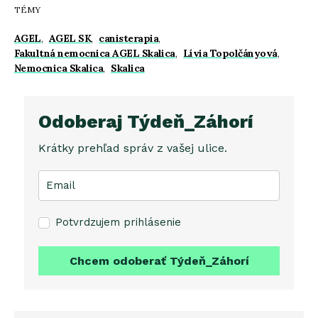
TÉMY
AGEL
,
AGEL SK
,
canisterapia
,
Fakultná nemocnica AGEL Skalica
,
Lívia Topolčányová
,
Nemocnica Skalica
,
Skalica
Odoberaj Týdeň_Záhorí
Krátky prehľad správ z vašej ulice.
Potvrdzujem prihlásenie
Chcem odoberať Týdeň_Záhorí