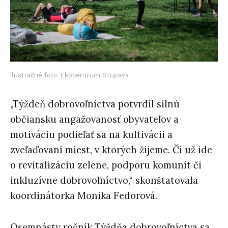
ilustračné foto Ekocentrum Stupava
„Týždeň dobrovoľníctva potvrdil silnú
občiansku angažovanosť obyvateľov a
motiváciu podieľať sa na kultivácii a
zveľaďovaní miest, v ktorých žijeme. Či už ide
o revitalizáciu zelene, podporu komunít či
inkluzívne dobrovoľníctvo,“ skonštatovala
koordinátorka Monika Fedorová.
Osemnásty ročník Týždňa dobrovoľníctva sa