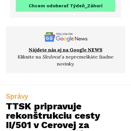
Chcem odoberať Týdeň_Záhorí
Nájdete nás aj na Google NEWS
Kliknite na
Sledovať
a nepremeškáte žiadne
novinky.
Správy
TTSK pripravuje
rekonštrukciu cesty
II/501 v Cerovej za