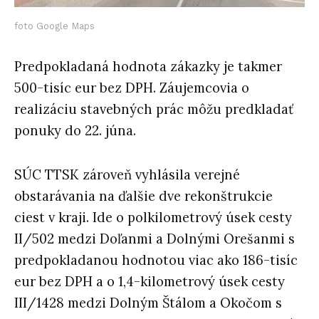
foto Google Maps
Predpokladaná hodnota zákazky je takmer
500-tisíc eur bez DPH. Záujemcovia o
realizáciu stavebných prác môžu predkladať
ponuky do 22. júna.
SÚC TTSK zároveň vyhlásila verejné
obstarávania na ďalšie dve rekonštrukcie
ciest v kraji. Ide o polkilometrový úsek cesty
II/502 medzi Doľanmi a Dolnými Orešanmi s
predpokladanou hodnotou viac ako 186-tisíc
eur bez DPH a o 1,4-kilometrový úsek cesty
III/1428 medzi Dolným Štálom a Okočom s