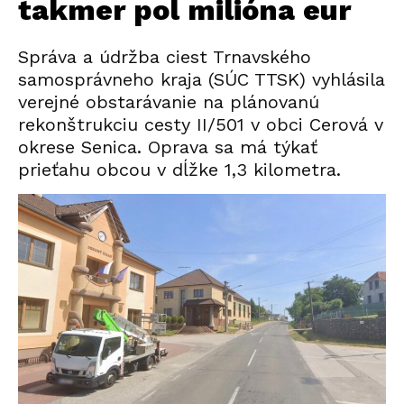
takmer pol milióna eur
Správa a údržba ciest Trnavského
samosprávneho kraja (SÚC TTSK) vyhlásila
verejné obstarávanie na plánovanú
rekonštrukciu cesty II/501 v obci Cerová v
okrese Senica. Oprava sa má týkať
prieťahu obcou v dĺžke 1,3 kilometra.