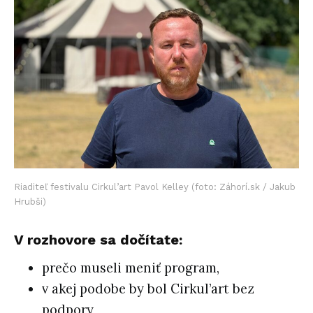
Riaditeľ festivalu Cirkul’art Pavol Kelley (foto: Záhorí.sk / Jakub
Hrubši)
V rozhovore sa dočítate:
prečo museli meniť program,
v akej podobe by bol Cirkul’art bez
podpory,