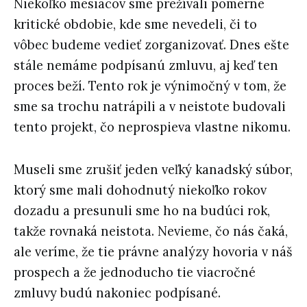
Niekoľko mesiacov sme prežívali pomerne
kritické obdobie, kde sme nevedeli, či to
vôbec budeme vedieť zorganizovať. Dnes ešte
stále nemáme podpísanú zmluvu, aj keď ten
proces beží. Tento rok je výnimočný v tom, že
sme sa trochu natrápili a v neistote budovali
tento projekt, čo neprospieva vlastne nikomu.
Museli sme zrušiť jeden veľký kanadský súbor,
ktorý sme mali dohodnutý niekoľko rokov
dozadu a presunuli sme ho na budúci rok,
takže rovnaká neistota. Nevieme, čo nás čaká,
ale veríme, že tie právne analýzy hovoria v náš
prospech a že jednoducho tie viacročné
zmluvy budú nakoniec podpísané.