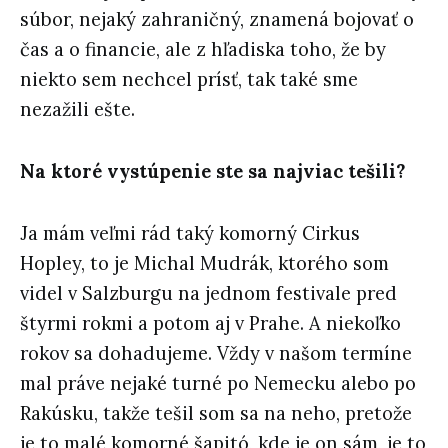
súbor, nejaký zahraničný, znamená bojovať o
čas a o financie, ale z hľadiska toho, že by
niekto sem nechcel prísť, tak také sme
nezažili ešte.
Na ktoré vystúpenie ste sa najviac tešili?
Ja mám veľmi rád taký komorný Cirkus
Hopley, to je Michal Mudrák, ktorého som
videl v Salzburgu na jednom festivale pred
štyrmi rokmi a potom aj v Prahe. A niekoľko
rokov sa dohadujeme. Vždy v našom termíne
mal práve nejaké turné po Nemecku alebo po
Rakúsku, takže tešil som sa na neho, pretože
je to malé komorné šapitó, kde je on sám, je to