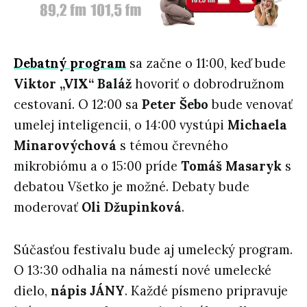
Debatný program
sa začne o 11:00, keď bude
Viktor „VIX“ Baláž
hovoriť o dobrodružnom
cestovaní. O 12:00 sa
Peter Šebo
bude venovať
umelej inteligencii, o 14:00 vystúpi
Michaela
Minarovýchová
s témou črevného
mikrobiómu a o 15:00 príde
Tomáš Masaryk
s
debatou Všetko je možné. Debaty bude
moderovať
Oli Džupinková
.
Súčasťou festivalu bude aj umelecký program.
O 13:30 odhalia na námestí nové umelecké
dielo,
nápis JÁNY
. Každé písmeno pripravuje