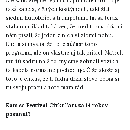
Ale samozrejme teším sa aj na BuFanfu, to je
taká kapela, v žltých kostýmoch, takí žltí
siedmi hudobníci s trumpetami. Im sa teraz
stála napríklad taká vec, že pred troma dňami
nám písali, že jeden z nich si zlomil nohu.
Ľudia si myslia, že to je súčasť toho
programu, ale on vlastne aj tak prišiel. Natreli
mu tú sadru na žlto, my sme zohnali vozík a
tá kapela normálne pochoduje. Čiže akože aj
toto je cirkus, že tí ľudia držia slovo, robia si
tú svoju prácu a toto mam rád.
Kam sa Festival Cirkul’art za 14 rokov
posunul?