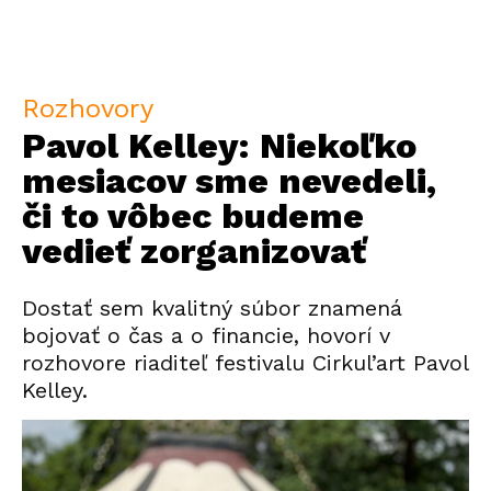
Rozhovory
Pavol Kelley: Niekoľko
mesiacov sme nevedeli,
či to vôbec budeme
vedieť zorganizovať
Dostať sem kvalitný súbor znamená
bojovať o čas a o financie, hovorí v
rozhovore riaditeľ festivalu Cirkul’art Pavol
Kelley.