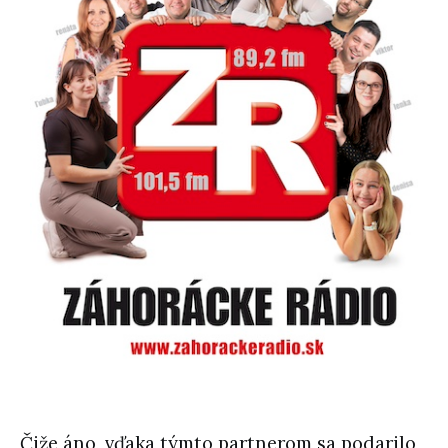
Čiže áno, vďaka týmto partnerom sa podarilo