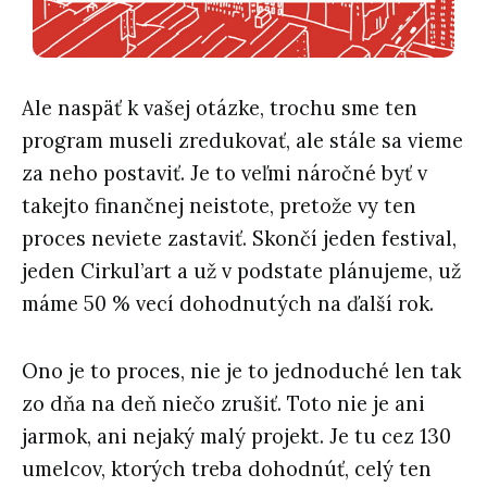
Ale naspäť k vašej otázke, trochu sme ten
program museli zredukovať, ale stále sa vieme
za neho postaviť. Je to veľmi náročné byť v
takejto finančnej neistote, pretože vy ten
proces neviete zastaviť. Skončí jeden festival,
jeden Cirkul’art a už v podstate plánujeme, už
máme 50 % vecí dohodnutých na ďalší rok.
Ono je to proces, nie je to jednoduché len tak
zo dňa na deň niečo zrušiť. Toto nie je ani
jarmok, ani nejaký malý projekt. Je tu cez 130
umelcov, ktorých treba dohodnúť, celý ten