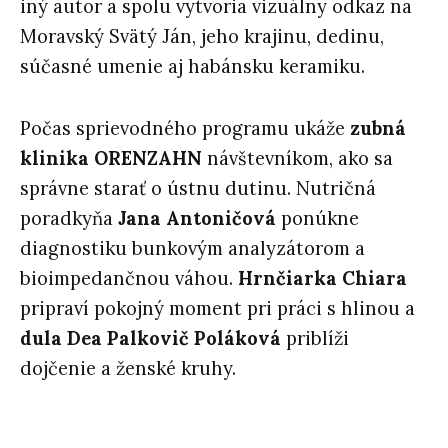
iný autor a spolu vytvoria vizuálny odkaz na
Moravský Svätý Ján, jeho krajinu, dedinu,
súčasné umenie aj habánsku keramiku.
Počas sprievodného programu ukáže
zubná
klinika ORENZAHN
návštevníkom, ako sa
správne starať o ústnu dutinu. Nutričná
poradkyňa
Jana Antoničová
ponúkne
diagnostiku bunkovým analyzátorom a
bioimpedančnou váhou.
Hrnčiarka Chiara
pripraví pokojný moment pri práci s hlinou a
dula Dea Palkovič Poláková
priblíži
dojčenie a ženské kruhy.