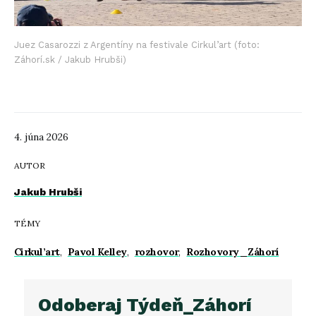
Juez Casarozzi z Argentíny na festivale Cirkul’art (foto:
Záhorí.sk / Jakub Hrubši)
4. júna 2026
AUTOR
Jakub Hrubši
TÉMY
Cirkul’art
,
Pavol Kelley
,
rozhovor
,
Rozhovory_Záhorí
Odoberaj Týdeň_Záhorí