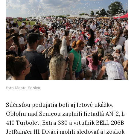
foto Mesto Senica
Súčasťou podujatia boli aj letové ukážky.
Oblohu nad Senicou zaplnili lietadlá AN-2, L-
410 Turbolet, Extra 330 a vrtuľník BELL 206B
JetRanger III. Diváci mohli sledovať aj zoskok