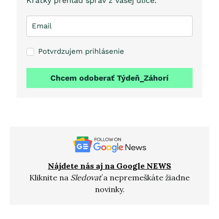
Krátky prehľad správ z vašej ulice.
Potvrdzujem prihlásenie
Chcem odoberať Týdeň_Záhorí
Nájdete nás aj na Google NEWS
Kliknite na
Sledovať
a nepremeškáte žiadne
novinky.