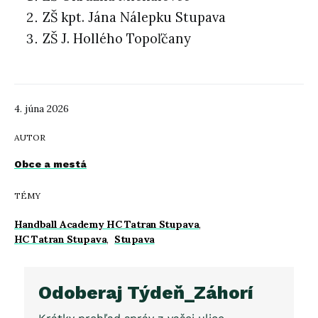
ZŠ kpt. Jána Nálepku Stupava
ZŠ J. Hollého Topoľčany
4. júna 2026
AUTOR
Obce a mestá
TÉMY
Handball Academy HC Tatran Stupava
,
HC Tatran Stupava
,
Stupava
Odoberaj Týdeň_Záhorí