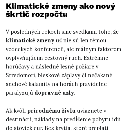
Klimatické zmeny ako nový
škrtič rozpočtu
V posledných rokoch sme svedkami toho, že
klimatické zmeny
už nie sú len témou
vedeckých konferencií, ale reálnym faktorom
ovplyvňujúcim cestovný ruch. Extrémne
horúčavy a následné lesné požiare v
Stredomorí, bleskové záplavy či nečakané
snehové kalamity na horách pravidelne
paralyzujú
dopravné uzly
.
Ak kvôli
prírodnému živlu
uviaznete v
destinácii, náklady na predĺženie pobytu idú
do stoviek eur. Bez krytia, ktoré preplatí