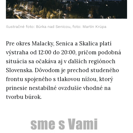
Ilustračné foto: Búrka nad Senicou, foto: Martin Krúpa
Pre okres Malacky, Senica a Skalica platí
výstraha od 12:00 do 20:00, pričom podobná
situácia sa očakáva aj v ďalších regiónoch
Slovenska. Dôvodom je prechod studeného
frontu spojeného s tlakovou nížou, ktorý
prinesie nestabilné ovzdušie vhodné na
tvorbu búrok.