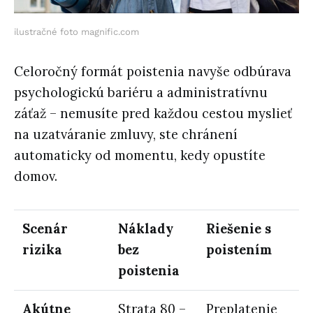
ilustračné foto magnific.com
Celoročný formát poistenia navyše odbúrava
psychologickú bariéru a administratívnu
záťaž – nemusíte pred každou cestou myslieť
na uzatváranie zmluvy, ste chránení
automaticky od momentu, kedy opustíte
domov.
Scenár
Náklady
Riešenie s
rizika
bez
poistením
poistenia
Akútne
Strata 80 –
Preplatenie