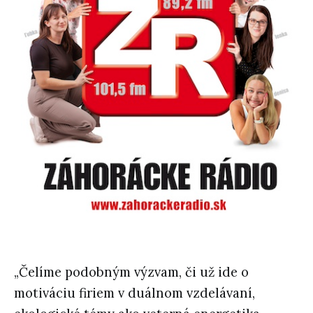
„Čelíme podobným výzvam, či už ide o
motiváciu firiem v duálnom vzdelávaní,