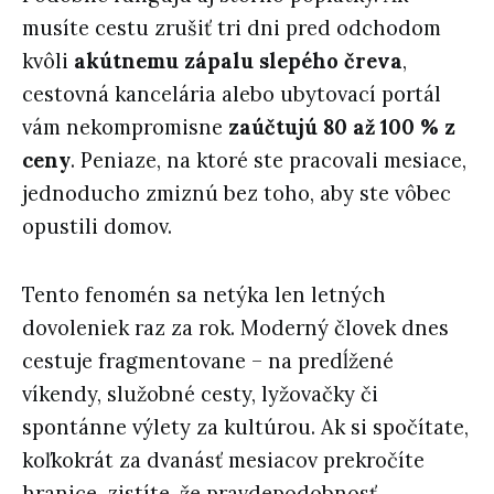
musíte cestu zrušiť tri dni pred odchodom
kvôli
akútnemu zápalu slepého čreva
,
cestovná kancelária alebo ubytovací portál
vám nekompromisne
zaúčtujú 80 až 100 % z
ceny
. Peniaze, na ktoré ste pracovali mesiace,
jednoducho zmiznú bez toho, aby ste vôbec
opustili domov.
Tento fenomén sa netýka len letných
dovoleniek raz za rok. Moderný človek dnes
cestuje fragmentovane – na predĺžené
víkendy, služobné cesty, lyžovačky či
spontánne výlety za kultúrou. Ak si spočítate,
koľkokrát za dvanásť mesiacov prekročíte
hranice, zistíte, že pravdepodobnosť