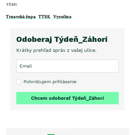
TÉMY
Trnavská župa
,
TTSK
,
Vysočina
Odoberaj Týdeň_Záhorí
Krátky prehľad správ z vašej ulice.
Potvrdzujem prihlásenie
Chcem odoberať Týdeň_Záhorí