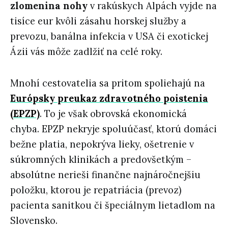
zlomenina nohy
v rakúskych Alpách vyjde na
tisíce eur kvôli zásahu horskej služby a
prevozu, banálna infekcia v USA či exotickej
Ázii vás môže zadlžiť na celé roky.
Mnohí cestovatelia sa pritom spoliehajú na
Európsky preukaz zdravotného poistenia
(EPZP)
. To je však obrovská ekonomická
chyba. EPZP nekryje spoluúčasť, ktorú domáci
bežne platia, nepokrýva lieky, ošetrenie v
súkromných klinikách a predovšetkým –
absolútne nerieši finančne najnáročnejšiu
položku, ktorou je repatriácia (prevoz)
pacienta sanitkou či špeciálnym lietadlom na
Slovensko.