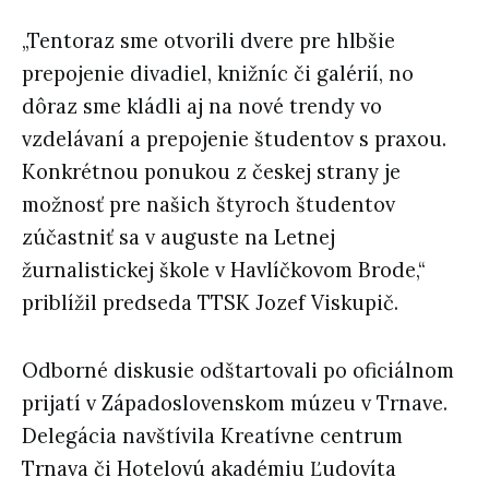
„Tentoraz sme otvorili dvere pre hlbšie
prepojenie divadiel, knižníc či galérií, no
dôraz sme kládli aj na nové trendy vo
vzdelávaní a prepojenie študentov s praxou.
Konkrétnou ponukou z českej strany je
možnosť pre našich štyroch študentov
zúčastniť sa v auguste na Letnej
žurnalistickej škole v Havlíčkovom Brode,“
priblížil predseda TTSK Jozef Viskupič.
Odborné diskusie odštartovali po oficiálnom
prijatí v Západoslovenskom múzeu v Trnave.
Delegácia navštívila Kreatívne centrum
Trnava či Hotelovú akadémiu Ľudovíta