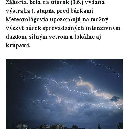
Záhoria, bola na utorok (9.6.) vydaná
výstraha 1. stupňa pred búrkami.
Meteorológovia upozorňujú na možný
výskyt búrok sprevádzaných intenzívnym
dažďom, silným vetrom a lokálne aj
krúpami.