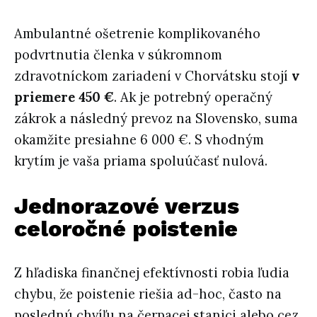
Ambulantné ošetrenie komplikovaného
podvrtnutia členka v súkromnom
zdravotníckom zariadení v Chorvátsku stojí
v
priemere 450 €
. Ak je potrebný operačný
zákrok a následný prevoz na Slovensko, suma
okamžite presiahne 6 000 €. S vhodným
krytím je vaša priama spoluúčasť nulová.
Jednorazové verzus
celoročné poistenie
Z hľadiska finančnej efektívnosti robia ľudia
chybu, že poistenie riešia ad-hoc, často na
poslednú chvíľu na čerpacej stanici alebo cez