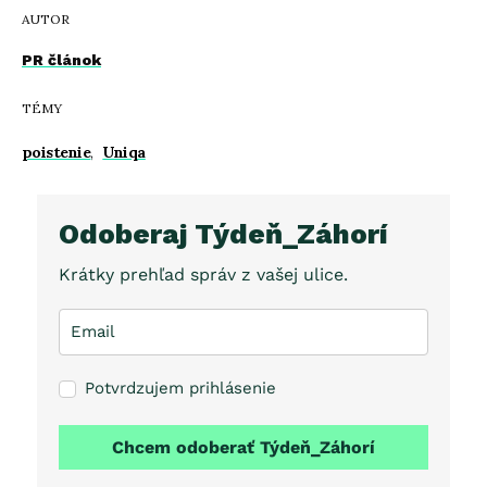
AUTOR
PR článok
TÉMY
poistenie
,
Uniqa
Odoberaj Týdeň_Záhorí
Krátky prehľad správ z vašej ulice.
Potvrdzujem prihlásenie
Chcem odoberať Týdeň_Záhorí