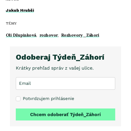
Jakub Hrubši
TÉMY
Oli Džupinková
,
rozhovor
,
Rozhovory_Záhorí
Odoberaj Týdeň_Záhorí
Krátky prehľad správ z vašej ulice.
Potvrdzujem prihlásenie
Chcem odoberať Týdeň_Záhorí