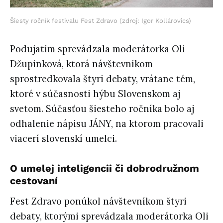
Šiesty ročník festivalu Fest Zdravo (zdroj: Igor Kollárovics)
Podujatím sprevádzala moderátorka Oli
Džupinková, ktorá návštevníkom
sprostredkovala štyri debaty, vrátane tém,
ktoré v súčasnosti hýbu Slovenskom aj
svetom. Súčasťou šiesteho ročníka bolo aj
odhalenie nápisu JÁNY, na ktorom pracovali
viacerí slovenskí umelci.
O umelej inteligencii či dobrodružnom
cestovaní
Fest Zdravo ponúkol návštevníkom štyri
debaty, ktorými sprevádzala moderátorka Oli