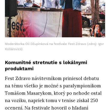
Moderátorka Oli Džupinková na festivale Fest Zdravo (zdroj: Igor
Kollárovics)
Komunitné stretnutie s lokálnymi
produktami
Fest Zdravo návštevníkom priniesol debatu
na tému všetko je možné s paralympionikom
Tomášom Masarykom, ktorý po nehode ostal
na vozíku, napriek tomu v tenise získal 250
ocenení. Na festivale hovoril o hľadaní