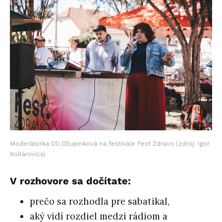
Moderátorka Oli Džupinková na festivale Fest Zdravo (zdroj: Igor
Kollárovics)
V rozhovore sa dočítate:
prečo sa rozhodla pre sabatikal,
aký vidí rozdiel medzi rádiom a