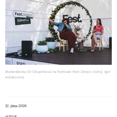
Moderátorka Oli Džupinková na festivale Fest Zdravo (zdroj: Igor
Kollárovics)
12. júna 2026
AUTOR