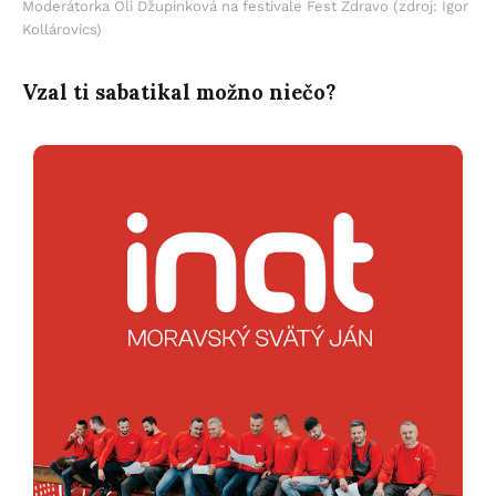
Moderátorka Oli Džupinková na festivale Fest Zdravo (zdroj: Igor
Kollárovics)
Vzal ti sabatikal možno niečo?