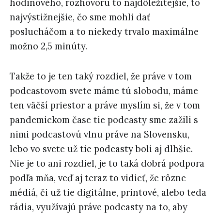
hodinového, rozhovoru to najdôležitejšie, to
najvýstižnejšie, čo sme mohli dať
poslucháčom a to niekedy trvalo maximálne
možno 2,5 minúty.
Takže to je ten taký rozdiel, že práve v tom
podcastovom svete máme tú slobodu, máme
ten väčší priestor a práve myslím si, že v tom
pandemickom čase tie podcasty sme zažili s
nimi podcastovú vlnu práve na Slovensku,
lebo vo svete už tie podcasty boli aj dlhšie.
Nie je to ani rozdiel, je to taká dobrá podpora
podľa mňa, veď aj teraz to vidieť, že rôzne
médiá, či už tie digitálne, printové, alebo teda
rádia, využívajú práve podcasty na to, aby