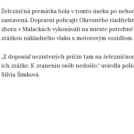
Železničná premávka bola v tomto úseku po neho
zastavená. Dopravní policajti Okresného riaditeľs
zboru v Malackách vykonávali na mieste potrebné
zrážkou nákladného vlaku s motorovým vozidlom.
„Z doposiaľ nezistených príčin tam na železnično
ich zrážke. K zraneniu osôb nedošlo,“ uviedla pol
Silvia Šimková.