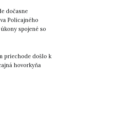
de dočasne
tva Policajného
 úkony spojené so
m priechode došlo k
icajná hovorkyňa