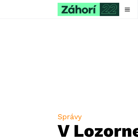
Správy
V Lozorne