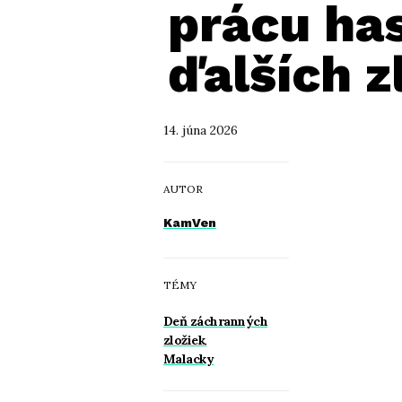
prácu has
ďalších z
14. júna 2026
AUTOR
KamVen
TÉMY
Deň záchranných
zložiek
,
Malacky