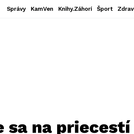
Správy
KamVen
Knihy.Záhorí
Šport
Zdrav
 sa na priecestí 