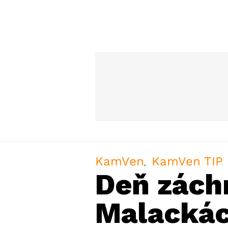
KamVen
KamVen TIP
Deň zách
Malackác