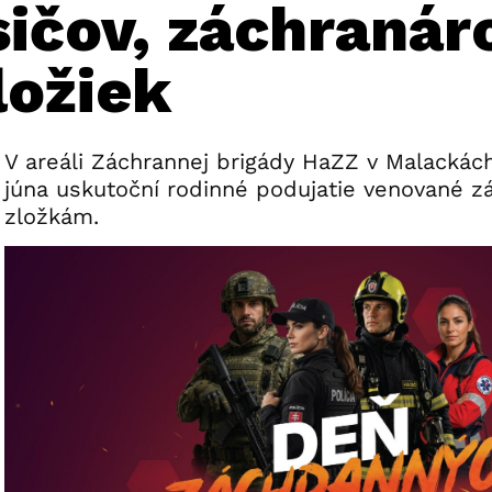
ičov, záchranár
ložiek
V areáli Záchrannej brigády HaZZ v Malackách
júna uskutoční rodinné podujatie venované 
zložkám.