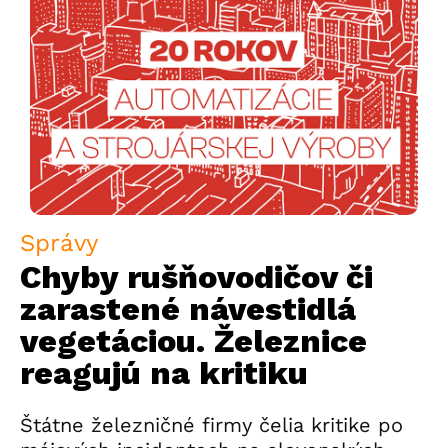
Správy
Chyby rušňovodičov či
zarastené návestidlá
vegetáciou. Železnice
reagujú na kritiku
Štátne železničné firmy čelia kritike po