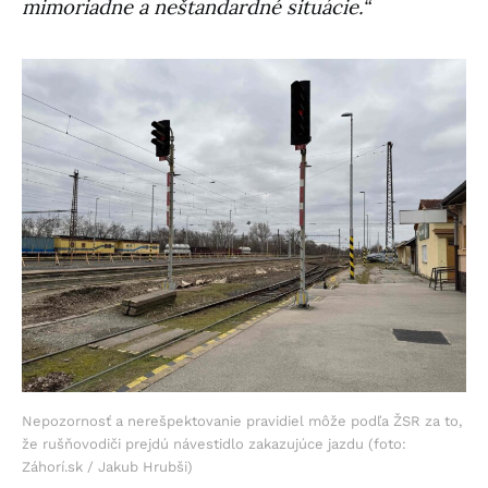
mimoriadne a neštandardné situácie.“
Nepozornosť a nerešpektovanie pravidiel môže podľa ŽSR za to,
že rušňovodiči prejdú návestidlo zakazujúce jazdu (foto:
Záhorí.sk / Jakub Hrubši)