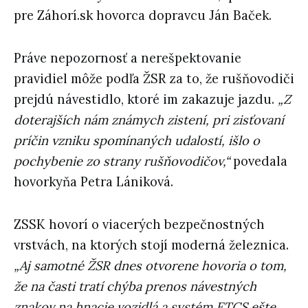
pre Záhorí.sk hovorca dopravcu Ján Baček.
Práve nepozornosť a nerešpektovanie
pravidiel môže podľa ŽSR za to, že rušňovodiči
prejdú návestidlo, ktoré im zakazuje jazdu.
„Z
doterajších nám známych zistení, pri zisťovaní
príčin vzniku spomínaných udalostí, išlo o
pochybenie zo strany rušňovodičov,“
povedala
hovorkyňa Petra Lániková.
ZSSK hovorí o viacerých bezpečnostných
vrstvách, na ktorých stojí moderná železnica.
„Aj samotné ŽSR dnes otvorene hovoria o tom,
že na časti tratí chýba prenos návestných
znakov na hnacie vozidlá a systém ETCS ešte