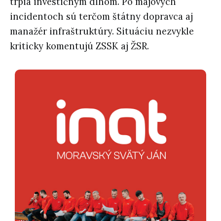
trpia investičným dlhom. Po májových
incidentoch sú terčom štátny dopravca aj
manažér infraštruktúry. Situáciu nezvykle
kriticky komentujú ZSSK aj ŽSR.