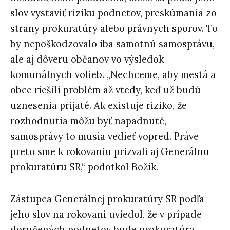
slov vystaviť riziku podnetov, preskúmania zo
strany prokuratúry alebo právnych sporov. To
by nepoškodzovalo iba samotnú samosprávu,
ale aj dôveru občanov vo výsledok
komunálnych volieb. „Nechceme, aby mestá a
obce riešili problém až vtedy, keď už budú
uznesenia prijaté. Ak existuje riziko, že
rozhodnutia môžu byť napadnuté,
samosprávy to musia vedieť vopred. Práve
preto sme k rokovaniu prizvali aj Generálnu
prokuratúru SR,“ podotkol Božik.
Zástupca Generálnej prokuratúry SR podľa
jeho slov na rokovaní uviedol, že v prípade
doručených podnetov bude prokuratúra