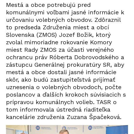
Mestá a obce potrebujú pred
komunálnymi voľbami jasné informácie k
určovaniu volebných obvodov. Zdôraznil
to predseda Združenia miest a obcí
Slovenska (ZMOS) Jozef Božik, ktorý
zvolal mimoriadne rokovanie Komory
miest Rady ZMOS za účasti verejného
ochrancu práv Róberta Dobrovodského a
zástupcu Generálnej prokuratúry SR, aby
mestá a obce dostali jasné informácie
skôr, ako budú zastupiteľstvá prijímať
uznesenia o volebných obvodoch, počte
poslancov a ďalších krokoch súvisiacich s
prípravou komunálnych volieb. TASR o
tom informovala ústredná riaditeľka
kancelárie združenia Zuzana Špačeková.