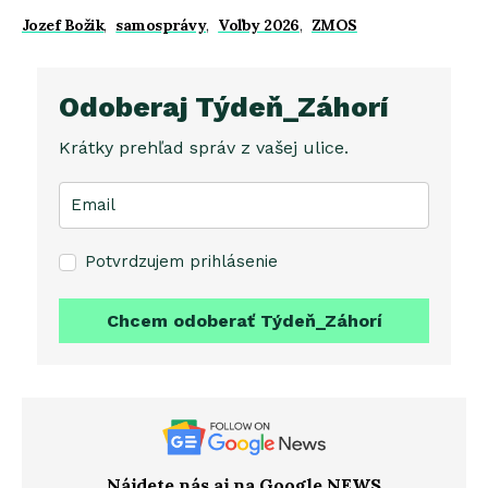
Jozef Božik
,
samosprávy
,
Voľby 2026
,
ZMOS
Odoberaj Týdeň_Záhorí
Krátky prehľad správ z vašej ulice.
Potvrdzujem prihlásenie
Chcem odoberať Týdeň_Záhorí
Nájdete nás aj na Google NEWS