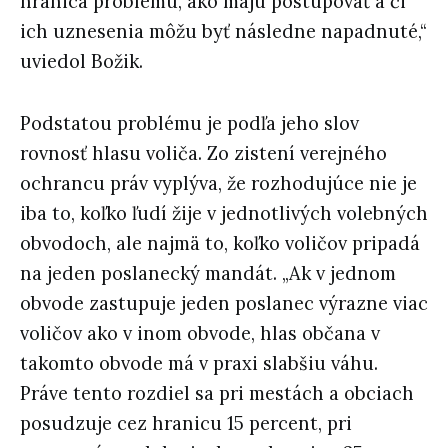
hranica problému, ako majú postupovať a či
ich uznesenia môžu byť následne napadnuté,“
uviedol Božik.
Podstatou problému je podľa jeho slov
rovnosť hlasu voliča. Zo zistení verejného
ochrancu práv vyplýva, že rozhodujúce nie je
iba to, koľko ľudí žije v jednotlivých volebných
obvodoch, ale najmä to, koľko voličov pripadá
na jeden poslanecký mandát. „Ak v jednom
obvode zastupuje jeden poslanec výrazne viac
voličov ako v inom obvode, hlas občana v
takomto obvode má v praxi slabšiu váhu.
Práve tento rozdiel sa pri mestách a obciach
posudzuje cez hranicu 15 percent, pri