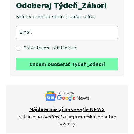
Odoberaj Týdeň_Záhorí
Krátky prehľad správ z vašej ulice.
Potvrdzujem prihlásenie
Chcem odoberať Týdeň_Záhorí
Nájdete nás aj na Google NEWS
Kliknite na
Sledovať
a nepremeškáte žiadne
novinky.