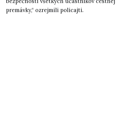
bezpečnosti všetkých účastníkov cestnej
premávky,“ ozrejmili policajti.