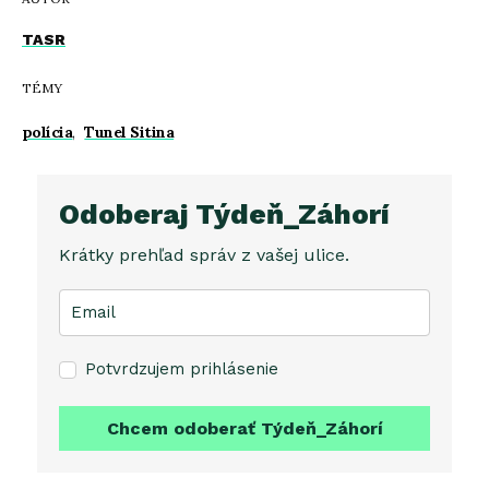
TASR
TÉMY
polícia
,
Tunel Sitina
Odoberaj Týdeň_Záhorí
Krátky prehľad správ z vašej ulice.
Potvrdzujem prihlásenie
Chcem odoberať Týdeň_Záhorí