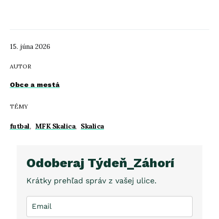
15. júna 2026
AUTOR
Obce a mestá
TÉMY
futbal
,
MFK Skalica
,
Skalica
Odoberaj Týdeň_Záhorí
Krátky prehľad správ z vašej ulice.