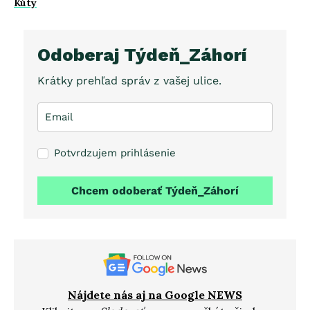
Kúty
Odoberaj Týdeň_Záhorí
Krátky prehľad správ z vašej ulice.
Potvrdzujem prihlásenie
Chcem odoberať Týdeň_Záhorí
Nájdete nás aj na Google NEWS