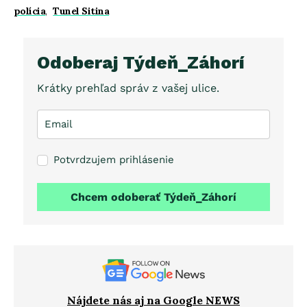
polícia
,
Tunel Sitina
Odoberaj Týdeň_Záhorí
Krátky prehľad správ z vašej ulice.
Potvrdzujem prihlásenie
Chcem odoberať Týdeň_Záhorí
Nájdete nás aj na Google NEWS