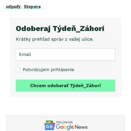
odpady
,
Stupava
Odoberaj Týdeň_Záhorí
Krátky prehľad správ z vašej ulice.
Potvrdzujem prihlásenie
Chcem odoberať Týdeň_Záhorí