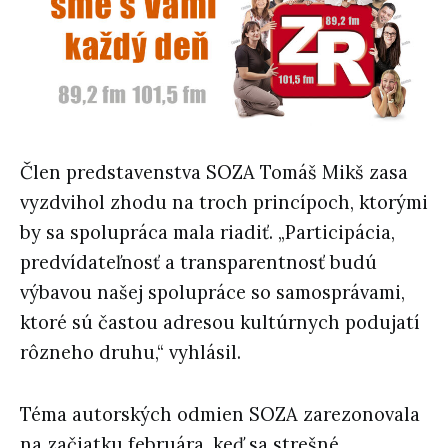
Člen predstavenstva SOZA Tomáš Mikš zasa
vyzdvihol zhodu na troch princípoch, ktorými
by sa spolupráca mala riadiť. „Participácia,
predvídateľnosť a transparentnosť budú
výbavou našej spolupráce so samosprávami,
ktoré sú častou adresou kultúrnych podujatí
rôzneho druhu,“ vyhlásil.
Téma autorských odmien SOZA zarezonovala
na začiatku februára, keď sa strešné