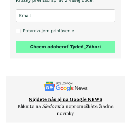
Krátky prehľad správ z vašej ulice.
Potvrdzujem prihlásenie
Chcem odoberať Týdeň_Záhorí
Nájdete nás aj na Google NEWS
Kliknite na
Sledovať
a nepremeškáte žiadne
novinky.