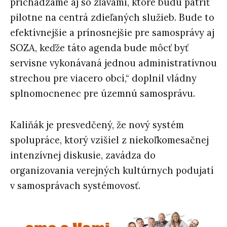
prichádzame aj so zľavami, ktoré budú patriť
pilotne na centrá zdieľaných služieb. Bude to
efektívnejšie a prínosnejšie pre samosprávy aj
SOZA, keďže táto agenda bude môcť byť
servisne vykonávaná jednou administratívnou
strechou pre viacero obcí,“ doplnil vládny
splnomocnenec pre územnú samosprávu.
Kaliňák je presvedčený, že nový systém
spolupráce, ktorý vzišiel z niekoľkomesačnej
intenzívnej diskusie, zavádza do
organizovania verejných kultúrnych podujatí
v samosprávach systémovosť.