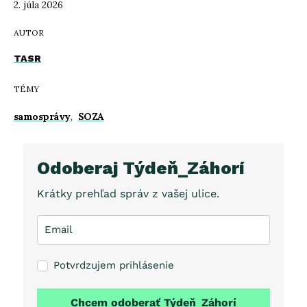
2. júla 2026
AUTOR
TASR
TÉMY
samosprávy
,
SOZA
Odoberaj Týdeň_Záhorí
Krátky prehľad správ z vašej ulice.
Potvrdzujem prihlásenie
Chcem odoberať Týdeň_Záhorí