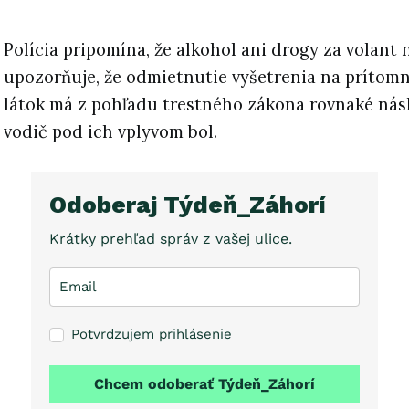
Polícia pripomína, že alkohol ani drogy za volant 
upozorňuje, že odmietnutie vyšetrenia na prítom
látok má z pohľadu trestného zákona rovnaké nás
vodič pod ich vplyvom bol.
Odoberaj Týdeň_Záhorí
Krátky prehľad správ z vašej ulice.
Potvrdzujem prihlásenie
Chcem odoberať Týdeň_Záhorí