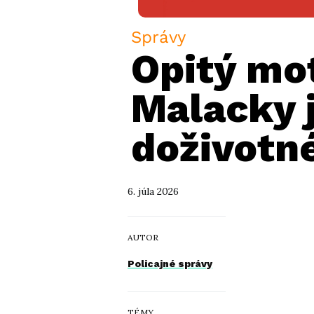
Správy
Opitý mo
Malacky j
doživotn
6. júla 2026
AUTOR
Policajné správy
TÉMY