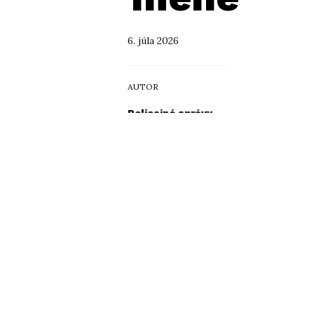
6. júla 2026
AUTOR
Policajné správy
TÉMY
finančná správa
,
podvody