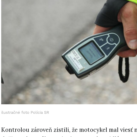
ilustračné foto Polícia SR
Kontrolou zároveň zistili, že motocykel mal viesť 