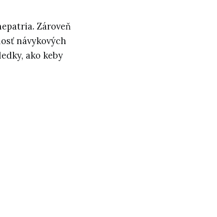
nepatria. Zároveň
nosť návykových
ledky, ako keby