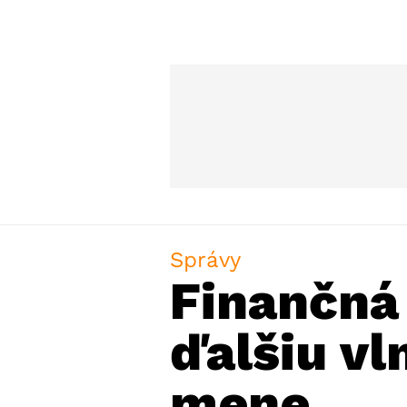
Správy
Finančná
ďalšiu vl
mene