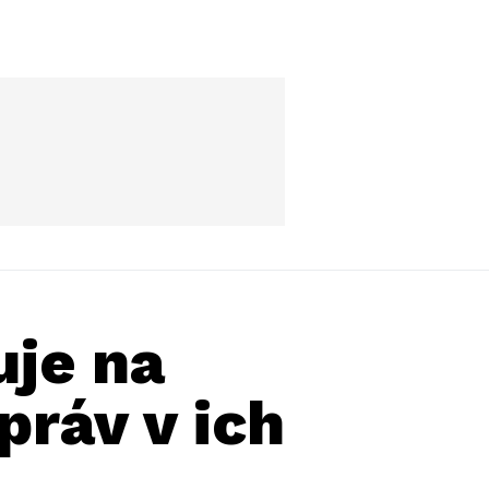
uje na
práv v ich