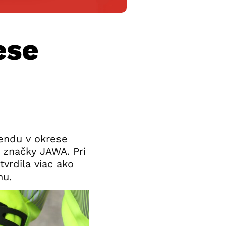
ese
kendu v okrese
 značky JAWA. Pri
vrdila viac ako
hu.