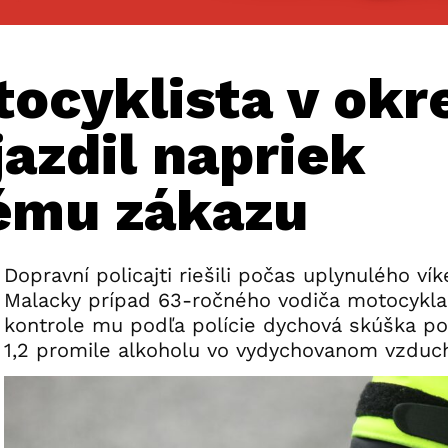
tocyklista v okr
azdil napriek
ému zákazu
Dopravní policajti riešili počas uplynulého ví
Malacky prípad 63-ročného vodiča motocykla
kontrole mu podľa polície dychová skúška pot
1,2 promile alkoholu vo vydychovanom vzduc