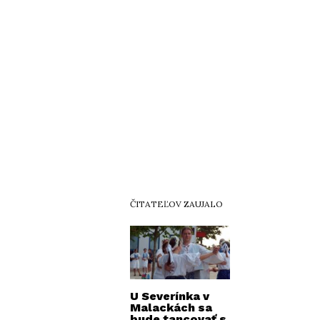
ČITATEĽOV ZAUJALO
U Severínka v
Malackách sa
bude tancovať s