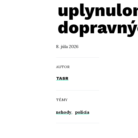
uplynulom
dopravný
8. júla 2026
AUTOR
TASR
TÉMY
nehody
,
polícia