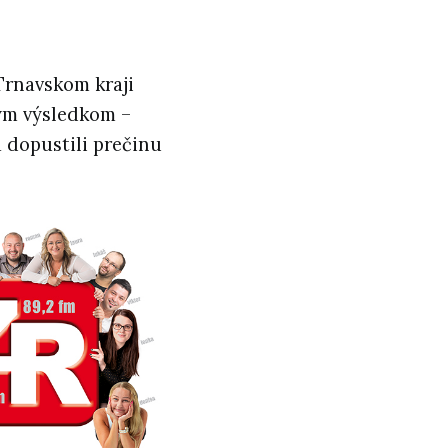
Trnavskom kraji
nym výsledkom –
a dopustili prečinu