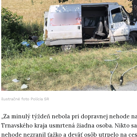
ilustračné foto Polícia SR
„Za minulý týždeň nebola pri dopravnej nehode n
Trnavského kraja usmrtená žiadna osoba. Nikto sa
nehode nezranil ťažko a deväť osôb utrpelo na ce