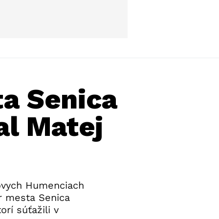
ta Senica
al Matej
íkovych Humenciach
ár mesta Senica
rí súťažili v