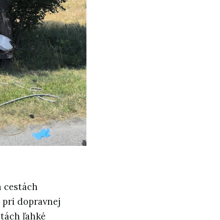
a cestách
 pri dopravnej
stách ľahké