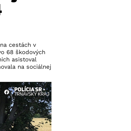
4
 na cestách v
vo 68 škodových
ich asistoval
movala na sociálnej