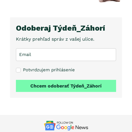
Odoberaj Týdeň_Záhorí
Krátky prehľad správ z vašej ulice.
Potvrdzujem prihlásenie
Chcem odoberať Týdeň_Záhorí