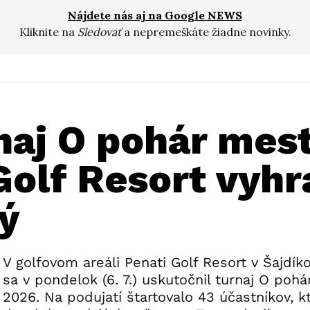
Nájdete nás aj na Google NEWS
Kliknite na
Sledovať
a nepremeškáte žiadne novinky.
naj O pohár mes
Golf Resort vyhr
ý
V golfovom areáli Penati Golf Resort v Šajd
sa v pondelok (6. 7.) uskutočnil turnaj O poh
2026. Na podujatí štartovalo 43 účastníkov, kto