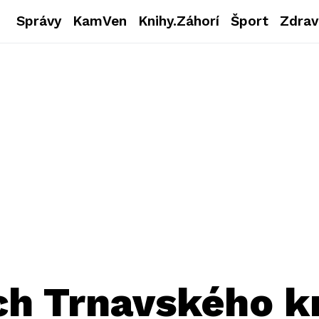
Správy
KamVen
Knihy.Záhorí
Šport
Zdrav
h Trnavského kr