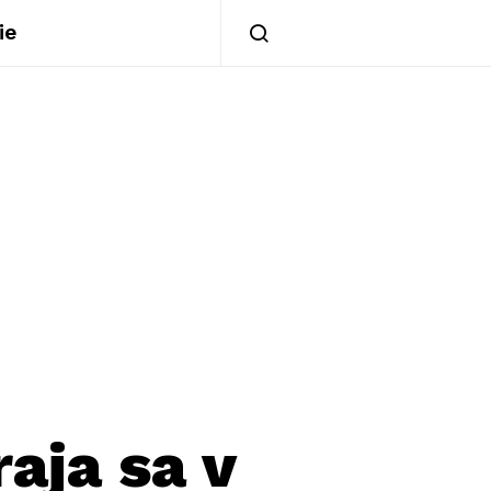
ie
aja sa v