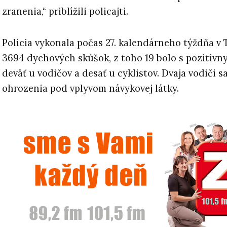
zranenia,“ priblížili policajti.
Polícia vykonala počas 27. kalendárneho týždňa v 
3694 dychových skúšok, z toho 19 bolo s pozitív
deväť u vodičov a desať u cyklistov. Dvaja vodiči s
ohrozenia pod vplyvom návykovej látky.