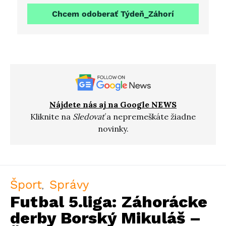
Chcem odoberať Týdeň_Záhorí
Nájdete nás aj na Google NEWS
Kliknite na
Sledovať
a nepremeškáte žiadne
novinky.
Šport
Správy
Futbal 5.liga: Záhorácke
derby Borský Mikuláš –