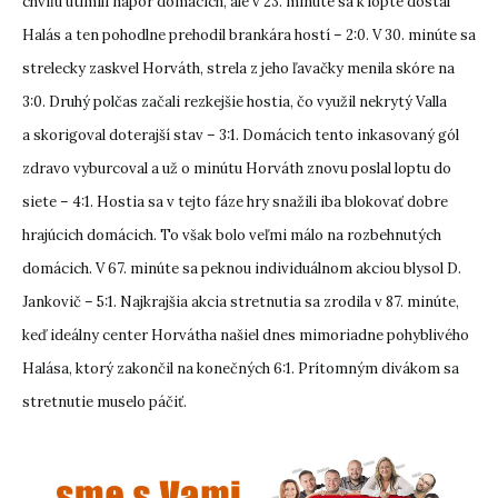
chvíľu utlmili nápor domácich, ale v 23. minúte sa k lopte dostal
Halás a ten pohodlne prehodil brankára hostí – 2:0. V 30. minúte sa
strelecky zaskvel Horváth, strela z jeho ľavačky menila skóre na
3:0. Druhý polčas začali rezkejšie hostia, čo využil nekrytý Valla
a skorigoval doterajší stav – 3:1. Domácich tento inkasovaný gól
zdravo vyburcoval a už o minútu Horváth znovu poslal loptu do
siete – 4:1. Hostia sa v tejto fáze hry snažili iba blokovať dobre
hrajúcich domácich. To však bolo veľmi málo na rozbehnutých
domácich. V 67. minúte sa peknou individuálnom akciou blysol D.
Jankovič – 5:1. Najkrajšia akcia stretnutia sa zrodila v 87. minúte,
keď ideálny center Horvátha našiel dnes mimoriadne pohyblivého
Halása, ktorý zakončil na konečných 6:1. Prítomným divákom sa
stretnutie muselo páčiť.