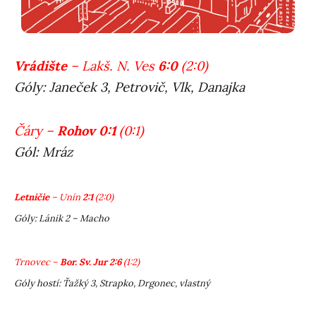
Vrádište
– Lakš. N. Ves
6:0
(2:0)
Góly: Janeček 3, Petrovič, Vlk, Danajka
Čáry –
Rohov 0:1
(0:1)
Gól: Mráz
Letničie
– Unín
2:1
(2:0)
Góly: Lánik 2 – Macho
Trnovec –
Bor. Sv. Jur 2:6
(1:2)
Góly hostí: Ťažký 3, Strapko, Drgonec, vlastný