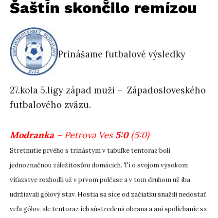
Šaštín skončilo remízou
Prinášame futbalové výsledky
27.kola 5.ligy západ muži – Západosloveského
futbalového zväzu.
Modranka
– Petrova Ves
5:0
(5:0)
Stretnutie prvého s trinástym v tabuľke tentoraz boli
jednoznačnou záležitosťou domácich. Tí o svojom vysokom
víťazstve rozhodli už v prvom polčase a v tom druhom už iba
udržiavali gólový stav. Hostia sa síce od začiatku snažili nedostať
veľa gólov, ale tentoraz ich sústredená obrana a ani spoliehanie sa