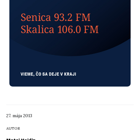
27. mája 2013
AUTOR
Matej Hajdin