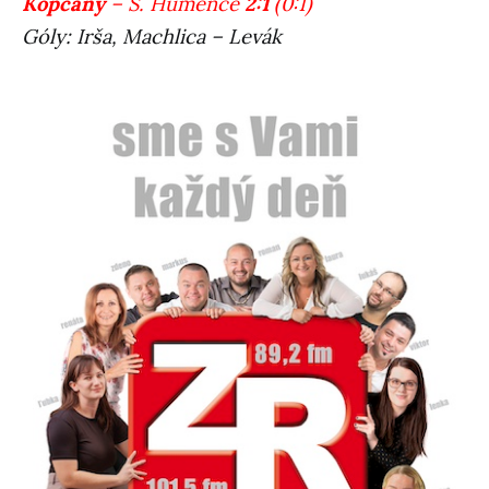
Kopčany
– Š. Humence
2:1
(0:1)
Góly: Irša, Machlica – Levák