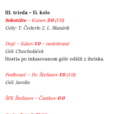
III. trieda – 15. kolo
Sobotište
– Kunov
3:0
(1:0)
Góly: T. Čederle 2, L. Blanárik
Dojč – Kátov
1:0
– nedohrané
Gól: Chocholáček
Hostia po inkasovanom góle odišli z ihriska.
Podbranč – Dr. Štefanov
1:0
(1:0)
Gól: Jarolín
ŠFK Štefanov – Častkov
0:0