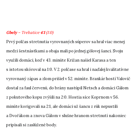
Gbely
– Trebatice
4:1
(1:0)
Prvý polčas stretnutia vyrovnaných súperov sa hral viac menej
medzi šestnástkami a obaja mali po jednej gólovej šanci. Svoju
využili domáci, keď v 43. minúte Križan našiel Karasa a ten
s istotou skóroval na 1:0. V 2. polčase sa hral i naďalej kvalitatívne
vyrovnaný zápas a zlom prišiel v 52. minúte. Brankár hostí Valovič
dostal za faul červenú, do brány nastúpil Netsch a domáci Gálom
z pokutového kopu zvýšili na 2:0. Hostia síce Koprnom v 56.
minúte korigovali na 2:1, ale domáci už šancu z rúk nepustili
a Dvořákom a znova Gálom v slušne hranom stretnutí nakoniec
pripísali si zaslúžené body.