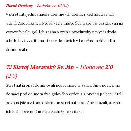
Horné Orešany
– Radošovce
4:1
(1:1)
V stretnutí jednoznačne dominovali domáci, keď hostia mali
jedinú gólovú šancu, ktorú v 17. minúte Černekom aj zužitkovali na
vyrovnávajúci gól. Ich snaha o rýchle protiútoky nevychádzala
a futbalová kvalita na strane domácich v konečnom dôsledku
dominovala.
TJ Slavoj Moravský Sv. Ján
– Hlohovec
2:0
(2:0)
Stretnutiu opäť dominovali nepremenené šance Šimonoviča, no
domáci pod dojmom dvojgólového vedenia z prvého polčasu hrali
pokojnejšie a v tomto slušnom stretnutí konečne ukázali, aké sú
ich futbalové možnosti a zaslúžene zvíťazili.