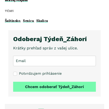
TÉMY
Šaštínsko
,
Senica
,
Skalica
Odoberaj Týdeň_Záhorí
Krátky prehľad správ z vašej ulice.
Potvrdzujem prihlásenie
Chcem odoberať Týdeň_Záhorí