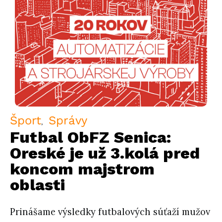
Šport
Správy
Futbal ObFZ Senica:
Oreské je už 3.kolá pred
koncom majstrom
oblasti
Prinášame výsledky futbalových súťaží mužov