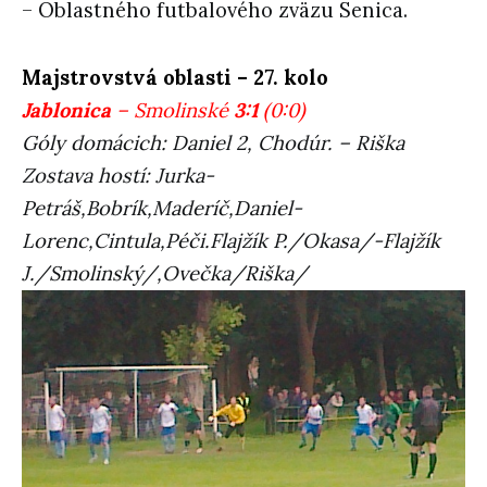
– Oblastného futbalového zväzu Senica.
Majstrovstvá oblasti – 27. kolo
Jablonica
– Smolinské
3:1
(0:0)
Góly domácich: Daniel 2, Chodúr. – Riška
Zostava hostí: Jurka-
Petráš,Bobrík,Maderíč,Daniel-
Lorenc,Cintula,Péči.Flajžík P./Okasa/-Flajžík
J./Smolinský/,Ovečka/Riška/