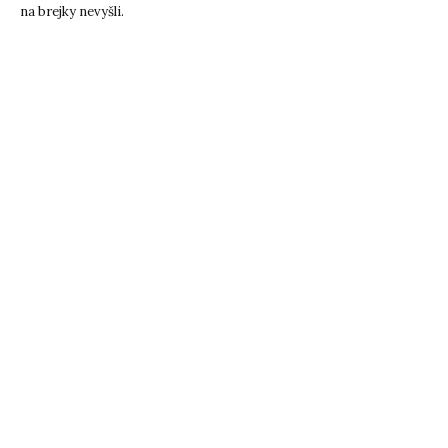
na brejky nevyšli.