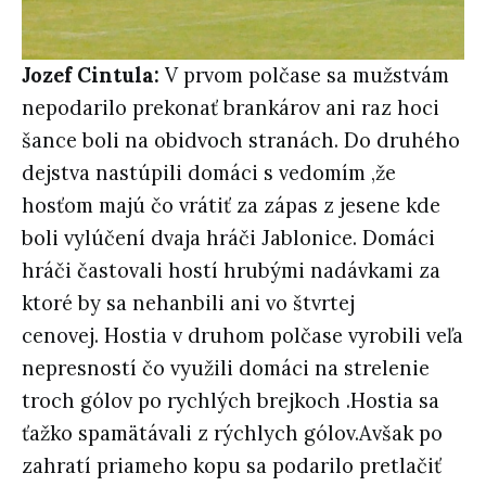
Jozef Cintula:
V prvom polčase sa mužstvám
nepodarilo prekonať brankárov ani raz hoci
šance boli na obidvoch stranách. Do druhého
dejstva nastúpili domáci s vedomím ,že
hosťom majú čo vrátiť za zápas z jesene kde
boli vylúčení dvaja hráči Jablonice. Domáci
hráči častovali hostí hrubými nadávkami za
ktoré by sa nehanbili ani vo štvrtej
cenovej. Hostia v druhom polčase vyrobili veľa
nepresností čo využili domáci na strelenie
troch gólov po rychlých brejkoch .Hostia sa
ťažko spamätávali z rýchlych gólov.Avšak po
zahratí priameho kopu sa podarilo pretlačiť