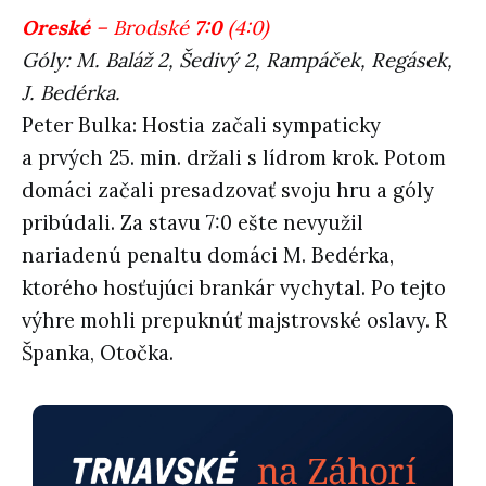
Oreské
– Brodské
7:0
(4:0)
Góly: M. Baláž 2, Šedivý 2, Rampáček, Regásek,
J. Bedérka.
Peter Bulka: Hostia začali sympaticky
a prvých 25. min. držali s lídrom krok. Potom
domáci začali presadzovať svoju hru a góly
pribúdali. Za stavu 7:0 ešte nevyužil
nariadenú penaltu domáci M. Bedérka,
ktorého hosťujúci brankár vychytal. Po tejto
výhre mohli prepuknúť majstrovské oslavy. R
Španka, Otočka.