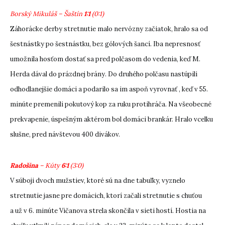
Borský Mikuláš – Šaštín
1:1
(0:1)
Záhorácke derby stretnutie malo nervózny začiatok, hralo sa od
šestnástky po šestnástku, bez gólových šancí. Iba nepresnosť
umožnila hosťom dostať sa pred polčasom do vedenia, keď M.
Herda dával do prázdnej brány. Do druhého polčasu nastúpili
odhodlanejšie domáci a podarilo sa im aspoň vyrovnať , keď v 55.
minúte premenili pokutový kop za ruku protihráča. Na všeobecné
prekvapenie, úspešným aktérom bol domáci brankár. Hralo vcelku
slušne, pred návštevou 400 divákov.
Radošina
– Kúty
6:1
(3:0)
V súboji dvoch mužstiev, ktoré sú na dne tabuľky, vyznelo
stretnutie jasne pre domácich, ktorí začali stretnutie s chuťou
a už v 6. minúte Vičanova strela skončila v sieti hostí. Hostia na