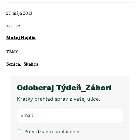
27. mája 2013
AUTOR
Matej Hajdin
TÉMY
Senica
,
Skalica
Odoberaj Týdeň_Záhorí
Krátky prehľad správ z vašej ulice.
Potvrdzujem prihlásenie