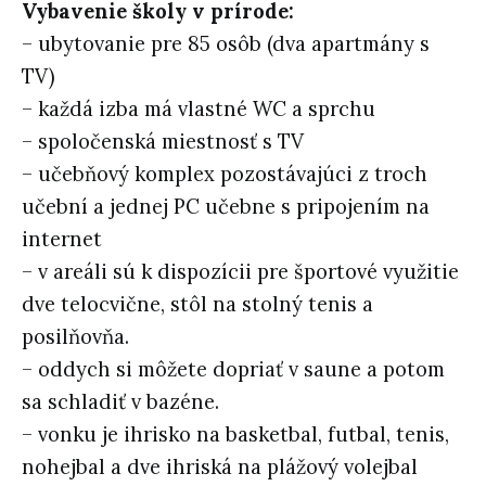
Vybavenie školy v prírode:
– ubytovanie pre 85 osôb (dva apartmány s
TV)
– každá izba má vlastné WC a sprchu
– spoločenská miestnosť s TV
– učebňový komplex pozostávajúci z troch
učební a jednej PC učebne s pripojením na
internet
– v areáli sú k dispozícii pre športové využitie
dve telocvične, stôl na stolný tenis a
posilňovňa.
– oddych si môžete dopriať v saune a potom
sa schladiť v bazéne.
– vonku je ihrisko na basketbal, futbal, tenis,
nohejbal a dve ihriská na plážový volejbal