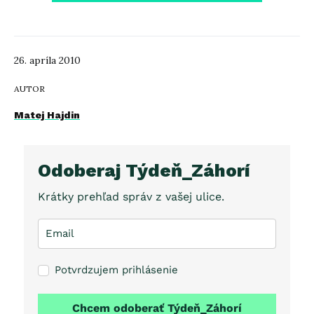
26. apríla 2010
AUTOR
Matej Hajdin
Odoberaj Týdeň_Záhorí
Krátky prehľad správ z vašej ulice.
Potvrdzujem prihlásenie
Chcem odoberať Týdeň_Záhorí