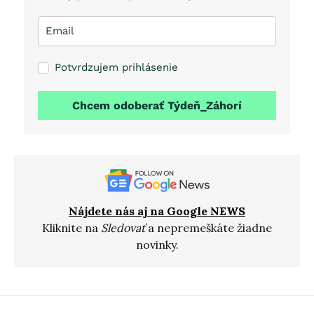
Potvrdzujem prihlásenie
Chcem odoberať Týdeň_Záhorí
Nájdete nás aj na Google NEWS
Kliknite na
Sledovať
a nepremeškáte žiadne
novinky.