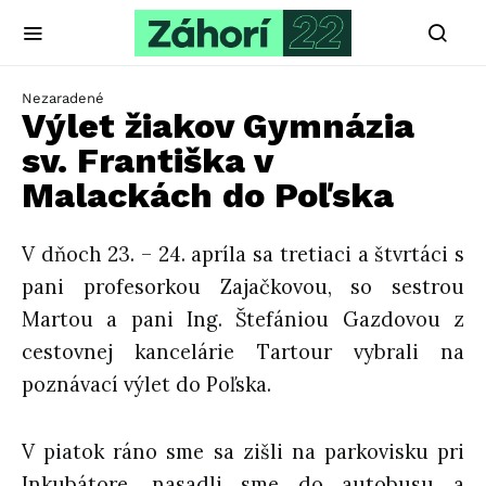
Nezaradené
Výlet žiakov Gymnázia
sv. Františka v
Malackách do Poľska
V dňoch 23. – 24. apríla sa tretiaci a štvrtáci s
pani profesorkou Zajačkovou, so sestrou
Martou a pani Ing. Štefániou Gazdovou z
cestovnej kancelárie Tartour vybrali na
poznávací výlet do Poľska.
V piatok ráno sme sa zišli na parkovisku pri
Inkubátore, nasadli sme do autobusu a