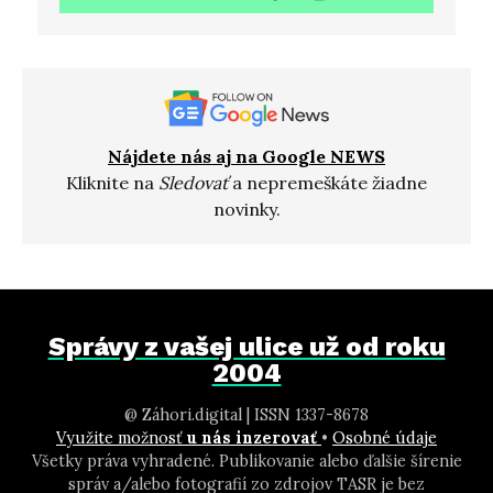
Nájdete nás aj na Google NEWS
Kliknite na
Sledovať
a nepremeškáte žiadne
novinky.
Správy z vašej ulice už od roku
2004
@ Záhori.digital | ISSN 1337-8678
Využite možnosť
u nás inzerovať
•
Osobné údaje
Všetky práva vyhradené. Publikovanie alebo ďalšie šírenie
správ a/alebo fotografií zo zdrojov TASR je bez