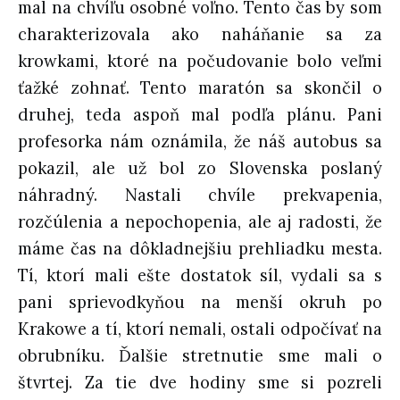
mal na chvíľu osobné voľno. Tento čas by som
charakterizovala ako naháňanie sa za
krowkami, ktoré na počudovanie bolo veľmi
ťažké zohnať. Tento maratón sa skončil o
druhej, teda aspoň mal podľa plánu. Pani
profesorka nám oznámila, že náš autobus sa
pokazil, ale už bol zo Slovenska poslaný
náhradný. Nastali chvíle prekvapenia,
rozčúlenia a nepochopenia, ale aj radosti, že
máme čas na dôkladnejšiu prehliadku mesta.
Tí, ktorí mali ešte dostatok síl, vydali sa s
pani sprievodkyňou na menší okruh po
Krakowe a tí, ktorí nemali, ostali odpočívať na
obrubníku. Ďalšie stretnutie sme mali o
štvrtej. Za tie dve hodiny sme si pozreli