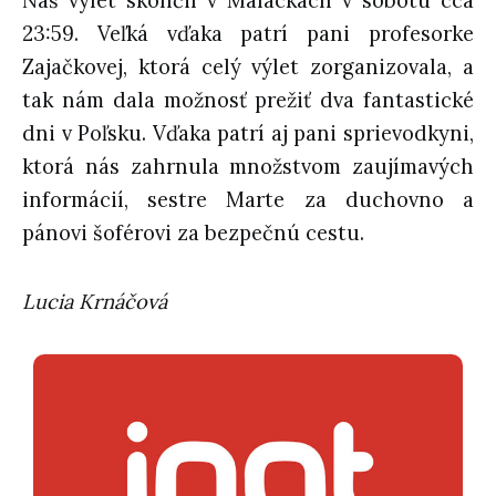
Náš výlet skončil v Malackách v sobotu cca
23:59. Veľká vďaka patrí pani profesorke
Zajačkovej, ktorá celý výlet zorganizovala, a
tak nám dala možnosť prežiť dva fantastické
dni v Poľsku. Vďaka patrí aj pani sprievodkyni,
ktorá nás zahrnula množstvom zaujímavých
informácií, sestre Marte za duchovno a
pánovi šoférovi za bezpečnú cestu.
Lucia Krnáčová