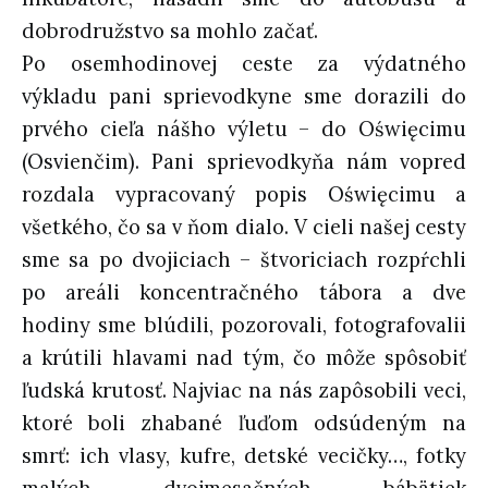
dobrodružstvo sa mohlo začať.
Po osemhodinovej ceste za výdatného
výkladu pani sprievodkyne sme dorazili do
prvého cieľa nášho výletu – do Oświęcimu
(Osvienčim). Pani sprievodkyňa nám vopred
rozdala vypracovaný popis Oświęcimu a
všetkého, čo sa v ňom dialo. V cieli našej cesty
sme sa po dvojiciach – štvoriciach rozpŕchli
po areáli koncentračného tábora a dve
hodiny sme blúdili, pozorovali, fotografovalii
a krútili hlavami nad tým, čo môže spôsobiť
ľudská krutosť. Najviac na nás zapôsobili veci,
ktoré boli zhabané ľuďom odsúdeným na
smrť: ich vlasy, kufre, detské vecičky…, fotky