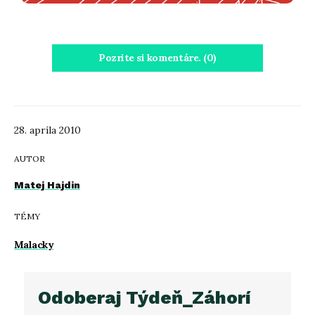
Pozrite si komentáre. (0)
28. apríla 2010
AUTOR
Matej Hajdin
TÉMY
Malacky
Odoberaj Týdeň_Záhorí