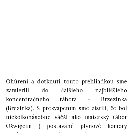
Ohúrení a dotknutí touto prehliadkou sme
zamierili do ďalšieho najbližšieho
koncentračného tábora – Brzezinka
(Brezinka). S prekvapením sme zistili, že bol
niekoľkonásobne väčší ako materský tábor
Oświęcim ( postavané plynové komory