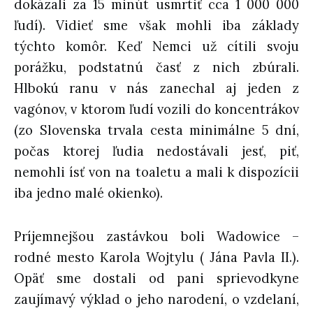
dokázali za 15 minút usmrtiť cca 1 000 000
ľudí). Vidieť sme však mohli iba základy
týchto komôr. Keď Nemci už cítili svoju
porážku, podstatnú časť z nich zbúrali.
Hlbokú ranu v nás zanechal aj jeden z
vagónov, v ktorom ľudí vozili do koncentrákov
(zo Slovenska trvala cesta minimálne 5 dní,
počas ktorej ľudia nedostávali jesť, piť,
nemohli ísť von na toaletu a mali k dispozícii
iba jedno malé okienko).
Príjemnejšou zastávkou boli Wadowice –
rodné mesto Karola Wojtylu ( Jána Pavla II.).
Opäť sme dostali od pani sprievodkyne
zaujímavý výklad o jeho narodení, o vzdelaní,