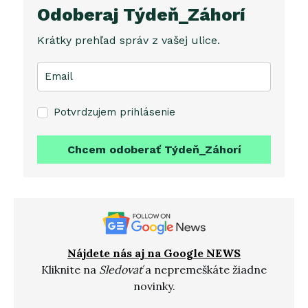
Odoberaj Týdeň_Záhorí
Krátky prehľad správ z vašej ulice.
Potvrdzujem prihlásenie
Chcem odoberať Týdeň_Záhorí
Nájdete nás aj na Google NEWS
Kliknite na
Sledovať
a nepremeškáte žiadne
novinky.