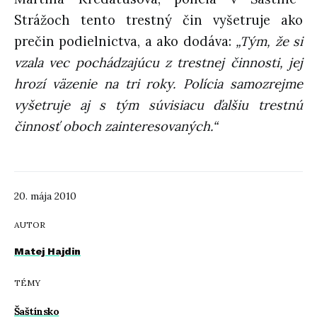
Strážoch tento trestný čin vyšetruje ako
prečin podielnictva, a ako dodáva:
„Tým, že si
vzala vec pochádzajúcu z trestnej činnosti, jej
hrozí väzenie na tri roky. Polícia samozrejme
vyšetruje aj s tým súvisiacu ďalšiu trestnú
činnosť oboch zainteresovaných.“
20. mája 2010
AUTOR
Matej Hajdin
TÉMY
Šaštínsko