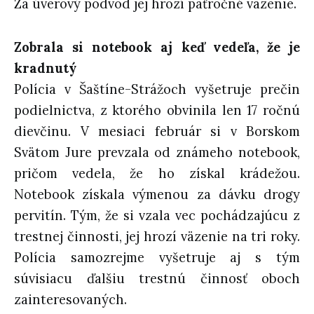
Za úverový podvod jej hrozí paťročné väzenie.
Zobrala si notebook aj keď vedeľa, že je
kradnutý
Polícia v Šaštíne-Strážoch vyšetruje prečin
podielnictva, z ktorého obvinila len 17 ročnú
dievčinu. V mesiaci február si v Borskom
Svätom Jure prevzala od známeho notebook,
pričom vedela, že ho získal krádežou.
Notebook získala výmenou za dávku drogy
pervitín. Tým, že si vzala vec pochádzajúcu z
trestnej činnosti, jej hrozí väzenie na tri roky.
Polícia samozrejme vyšetruje aj s tým
súvisiacu ďalšiu trestnú činnosť oboch
zainteresovaných.