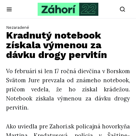
Nezaradené
Kradnutý notebook
získala výmenou za
dávku drogy pervitín
Vo februári si len 17 ročná dievčina v Borskom
Svätom Jure prevzala od známeho notebook,
pričom vedela, že ho získal krádežou.
Notebook získala výmenou za dávku drogy
pervitín.
Ako uviedla pre Zahori.sk policajná hovorkyňa
Martina Kredatusová, polícia v Šaštíne-