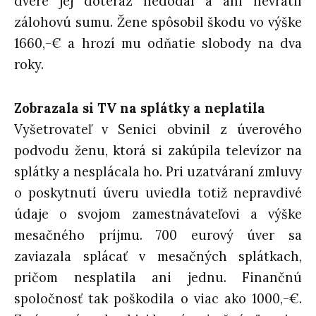
dvere jej doteraz nedodal a ani nevrátil
zálohovú sumu. Žene spôsobil škodu vo výške
1660,-€ a hrozí mu odňatie slobody na dva
roky.
Zobrazala si TV na splátky a neplatila
Vyšetrovateľ v Senici obvinil z úverového
podvodu ženu, ktorá si zakúpila televízor na
splátky a nesplácala ho. Pri uzatváraní zmluvy
o poskytnutí úveru uviedla totiž nepravdivé
údaje o svojom zamestnávateľovi a výške
mesačného príjmu. 700 eurový úver sa
zaviazala splácať v mesačných splátkach,
pričom nesplatila ani jednu. Finančnú
spoločnosť tak poškodila o viac ako 1000,-€.