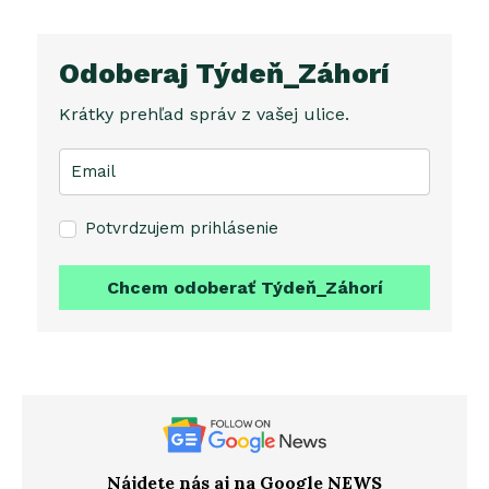
Odoberaj Týdeň_Záhorí
Krátky prehľad správ z vašej ulice.
Potvrdzujem prihlásenie
Chcem odoberať Týdeň_Záhorí
Nájdete nás aj na Google NEWS