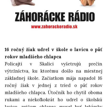
16 ročný žiak udrel v škole o lavicu o päť
rokov mladšieho chlapca
Policajti v Skalici vyšetrujú prečin
výtržníctva, ku ktorému došlo na miestnej
základnej škole. Začiatkom mája napadol 16
ročný žiak v jednej z tried o päť rokov
mladšieho chlapca. Útočník ho chytil oboma
rukami a niekoľkokrát ho udrel o školskú
lavicu, pričom chlapec musel byť lekársky