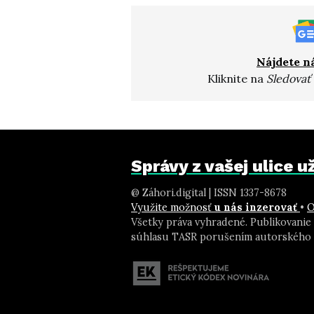
Nájdete n
Kliknite na
Sledovať
Správy z vašej ulice 
@ Záhori.digital | ISSN 1337-8678
Využite možnosť
u nás inzerovať
•
O
Všetky práva vyhradené. Publikovanie
súhlasu TASR porušením autorského 