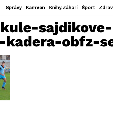
Správy
KamVen
Knihy.Záhorí
Šport
Zdrav
ekule-sajdikove-
-kadera-obfz-s