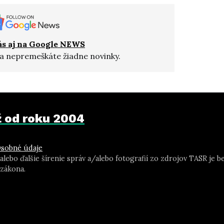
ás aj na Google NEWS
a nepremeškáte žiadne novinky.
už od roku 2004
sobné údaje
 alebo ďalšie šírenie správ a/alebo fotografií zo zdrojov TASR j
zákona.