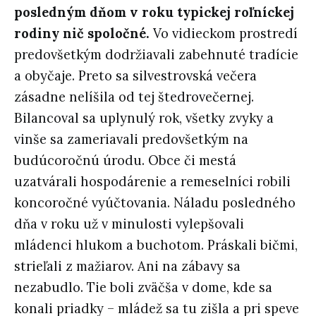
posledným dňom v roku typickej roľníckej
rodiny nič spoločné.
Vo vidieckom prostredí
predovšetkým dodržiavali zabehnuté tradície
a obyčaje. Preto sa silvestrovská večera
zásadne nelíšila od tej štedrovečernej.
Bilancoval sa uplynulý rok, všetky zvyky a
vinše sa zameriavali predovšetkým na
budúcoročnú úrodu. Obce či mestá
uzatvárali hospodárenie a remeselníci robili
koncoročné vyúčtovania. Náladu posledného
dňa v roku už v minulosti vylepšovali
mládenci hlukom a buchotom. Práskali bičmi,
strieľali z mažiarov. Ani na zábavy sa
nezabudlo. Tie boli zväčša v dome, kde sa
konali priadky – mládež sa tu zišla a pri speve