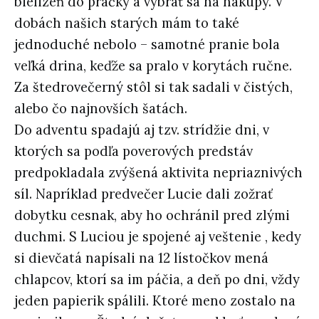
bielizeň do práčky a vybrať sa na nákupy. V
dobách našich starých mám to také
jednoduché nebolo – samotné pranie bola
veľká drina, keďže sa pralo v korytách ručne.
Za štedrovečerný stôl si tak sadali v čistých,
alebo čo najnovších šatách.
Do adventu spadajú aj tzv. strídžie dni, v
ktorých sa podľa poverových predstáv
predpokladala zvýšená aktivita nepriaznivých
síl. Napríklad predvečer Lucie dali zožrať
dobytku cesnak, aby ho ochránil pred zlými
duchmi. S Luciou je spojené aj veštenie , kedy
si dievčatá napísali na 12 lístočkov mená
chlapcov, ktorí sa im páčia, a deň po dni, vždy
jeden papierik spálili. Ktoré meno zostalo na