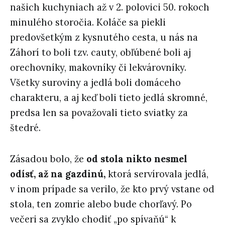
našich kuchyniach až v 2. polovici 50. rokoch
minulého storočia. Koláče sa piekli
predovšetkým z kysnutého cesta, u nás na
Záhorí to boli tzv. cauty, obľúbené boli aj
orechovníky, makovníky či lekvárovníky.
Všetky suroviny a jedlá boli domáceho
charakteru, a aj keď boli tieto jedlá skromné,
predsa len sa považovali tieto sviatky za
štedré.
Zásadou bolo, že
od stola nikto nesmel
odísť, až na gazdinú,
ktorá servírovala jedlá,
v inom prípade sa verilo, že kto prvý vstane od
stola, ten zomrie alebo bude chorľavý. Po
večeri sa zvyklo chodiť „po spívaňú“ k