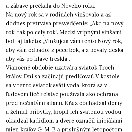
a zábave prečkala do Nového roka.
Na nový rok sa v rodinách vinšovalo a až
dodnes pretrváva presvedčenie: „Ako na nový
rok, tak po celý rok“. Medzi vtipnými vinšami
boli aj takéto: „Vinšujem vám tento Nový rok,
aby vám odpadol z pece bok, a z povaly deska,
aby vás po hlave treskla“.
Vianočné obdobie uzatvára sviatok Troch
kráľov. Dni sa začínajú predlžovať. V kostole
sa v tento sviatok svätí voda, ktorá sa v
ľudovom liečiteľstve používala ako ochrana
pred nečistými silami. Kňaz obchádzal domy
a žehnal príbytky, kropil ich svätenou vodou,
okiadzal kadidlom a dvere označil iniciálami
mien kráľov G+M+B a príslušným letopočtom,