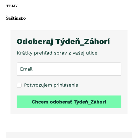
TÉMY
Šaštínsko
Odoberaj Týdeň_Záhorí
Krátky prehľad správ z vašej ulice.
Potvrdzujem prihlásenie
Chcem odoberať Týdeň_Záhorí