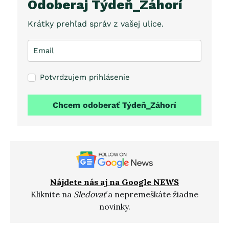
Odoberaj Týdeň_Záhorí
Krátky prehľad správ z vašej ulice.
Potvrdzujem prihlásenie
Chcem odoberať Týdeň_Záhorí
Nájdete nás aj na Google NEWS
Kliknite na
Sledovať
a nepremeškáte žiadne
novinky.