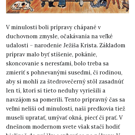
V minulosti boli prípravy chápané v
duchovnom zmysle, očakávania na veľké
udalosti – narodenie Ježiša Krista. Základom
príprav malo byť stíšenie, pokánie,
skoncovanie s neresťami, bolo treba sa
zmieriť s pohnevanými susedmi, či rodinou,
aby si mohli za štedrovečerný stôl zasadnúť
len tí, ktorí si tieto neduhy vyriešili a
navzájom sa pomerili. Tento prípravný čas sa
veľmi nelíši od minulosti, naši predkovia tiež
museli upratať, umývať okná, piecť či prať. V
dnešnom modernom svete však stačí hodiť