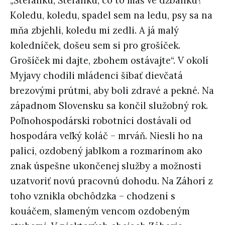
„Štefánku, Štefánku, co to máš ve džbánku?
Koledu, koledu, spadel sem na ledu, psy sa na
mňa zbjehli, koledu mi zedli. A já malý
koledníček, došeu sem si pro grošíček.
Grošíček mi dajte, zbohem ostávajte“. V okolí
Myjavy chodili mládenci šibať dievčatá
brezovými prútmi, aby boli zdravé a pekné. Na
západnom Slovensku sa končil služobný rok.
Poľnohospodárski robotníci dostávali od
hospodára veľký koláč – mrváň. Niesli ho na
palici, ozdobený jablkom a rozmarínom ako
znak úspešne ukončenej služby a možnosti
uzatvoriť novú pracovnú dohodu. Na Záhorí z
toho vznikla obchôdzka – chodzení s
kouáčem, slameným vencom ozdobeným