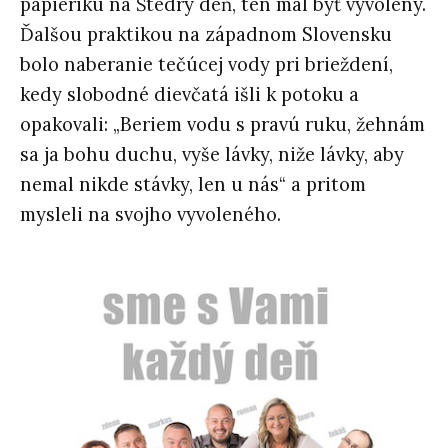
papieriku na Štedrý deň, ten mal byť vyvolený.
Ďalšou praktikou na západnom Slovensku
bolo naberanie tečúcej vody pri brieždení,
kedy slobodné dievčatá išli k potoku a
opakovali: „Beriem vodu s pravú ruku, žehnám
sa ja bohu duchu, vyše lávky, niže lávky, aby
nemal nikde stávky, len u nás“ a pritom
mysleli na svojho vyvoleného.