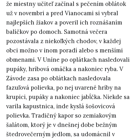
že miestny učiteľ začínal s pečením oblátok
už v novembri a pred Vianocami si vybral
najlepších žiakov a poveril ich roznášaním
balíčkov po domoch. Samotná večera
pozostávala z niekoľkých chodov, v každej
obci možno v inom poradí alebo s menšími
obmenami. V Uníne po oplátkach nasledovali
pupáky, hríbová omáčka a nakoniec ryba. V
Závode zasa po oblátkach nasledovala
fazuľová polievka, po nej uvarené hríby na
krupici, pupáky a nakoniec jabĺčka. Niekde sa
varila kapustnica, inde kyslá šošovicová
polievka. Tradičný kapor so zemiakovým
šalátom, ktorý je v dnešnej dobe bežným
štedrovečerným jedlom, sa udomácnil v