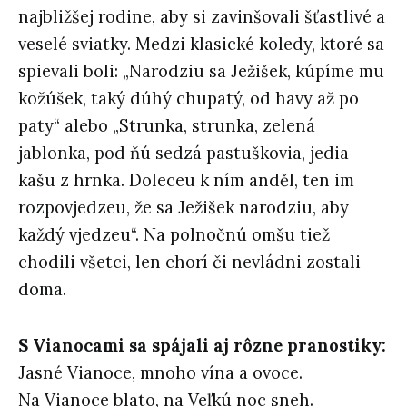
najbližšej rodine, aby si zavinšovali šťastlivé a
veselé sviatky. Medzi klasické koledy, ktoré sa
spievali boli: „Narodziu sa Ježišek, kúpíme mu
kožúšek, taký dúhý chupatý, od havy až po
paty“ alebo „Strunka, strunka, zelená
jablonka, pod ňú sedzá pastuškovia, jedia
kašu z hrnka. Doleceu k ním anděl, ten im
rozpovjedzeu, že sa Ježišek narodziu, aby
každý vjedzeu“. Na polnočnú omšu tiež
chodili všetci, len chorí či nevládni zostali
doma.
S Vianocami sa spájali aj rôzne pranostiky:
Jasné Vianoce, mnoho vína a ovoce.
Na Vianoce blato, na Veľkú noc sneh.